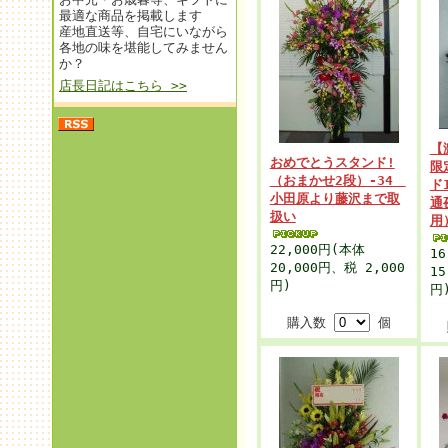
最適な商品を掲載します
産地直送等、自宅にいながら
各地の味を堪能してみません
か？
店長日記はこちら >>
【
おめでとうスタンド!
限
（おまかせ2段）-34
ド
小田原より藤沢まで取
通
扱い
用
22,000円
(本体
16
20,000円、税 2,000
15
円)
円
購入数
個