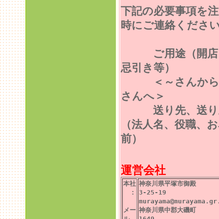
下記の必要事項を注
時にご連絡くださ
ご用途（開店
忌引き等）
＜～さんから
さんへ＞
送り先、送り
（法人名、役職、お
前）
運営会社
本社
神奈川県平塚市御殿
：
3-25-19
murayama@murayama.gr
メー
神奈川県中郡大磯町
ル
1649