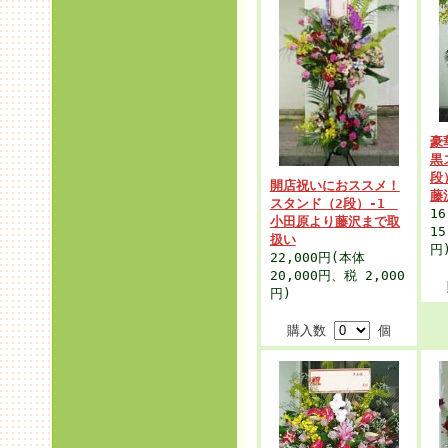
豪
黒
段
開店祝いにおススメ！
藤
スタンド（2段）-1
16
小田原より藤沢まで取
15
扱い
円
22,000円
(本体
20,000円、税 2,000
円)
購入数
個