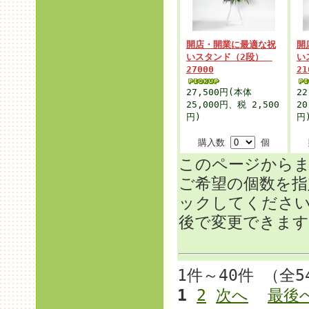
開店・開業に最適な祝
開
いスタンド（2段）
い
27000
21
27,500円
(本体
22
25,000円、税 2,500
20
円)
円
購入数
個
このページから
ご希望の個数を
ックしてくださ
後で変更できます
1件～40件 （全
1
2
次へ
最後