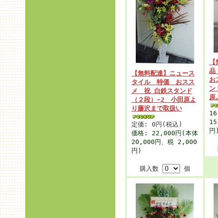
【
品
【無料配達】ニュース
お
タイル 特価 おスス
ン
メ 祝 白鉄スタンド
原
（２段）-2 小田原よ
り藤沢まで取扱い
16
15
定価: 0円(税込)
円
価格:
22,000円
(本体
20,000円、税 2,000
円)
購入数
個