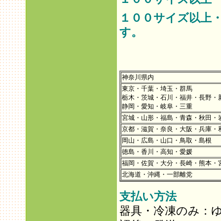
１００サイズ以上
す。
神奈川県内
東京・千葉・埼玉・群馬
栃木・茨城・石川・福井・長野・
静岡・愛知・岐阜・三重
宮城・山形・福島・青森・秋田・
京都・滋賀・奈良・大阪・兵庫・
岡山・広島・山口・鳥取・島根
徳島・香川・高知・愛媛
福岡・佐賀・大分・長崎・熊本・
北海道・沖縄・一部離党
支払い方法
器具・冷凍のみ：