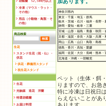
加あります。
胡蝶蘭 52,500円以上
冷凍（マウス・ラット・
神奈川県内
その他）
東京・千葉・埼玉・群馬
用品（小動物・鳥類・そ
栃木・茨城・石川・福井・長野・
の他）
静岡・愛知・岐阜・三重
宮城・山形・福島・青森・秋田・
商品検索
京都・滋賀・奈良・大阪・兵庫・
岡山・広島・山口・鳥取・島根
生花
徳島・香川・高知・愛媛
福岡・佐賀・大分・長崎・熊本・
スタンド生花（祝・仏）・
供花
北海道・沖縄・一部離党
供花・葬儀用スタンド
祝生花スタンド
ペット（生体・餌
りますので、お急
生花
特に冷凍は日祝日
光触媒 造花 洋蘭
らえないことがあ
特選胡蝶蘭
あります。
お届け料理