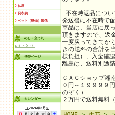
仏壇
不在時返品につい
貸衣裳
発送後に不在時で
ペット（動物）関係
商品は、当店に戻
頂きますので、返金
のし・立て札
一度戻ってきてか
のし・立て札
きの送料の合計を
様負担）、入金確
携帯ページ
離島は、送料別途請求
ＣＡＣショップ湘
０円～１９９９９
のぞく）
２万円で送料無料
カレンダー
＜
2026年8月
＞
HOME
>
生花
> 
日
月
火
水
木
金
土