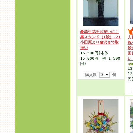
豪華生花をお祝いに！
黒スタンド（1段）-21
人
小田原より藤沢まで取
祝
扱い
段
16,500円
(本体
田
15,000円、税 1,500
い
円)
13
12
購入数
個
円