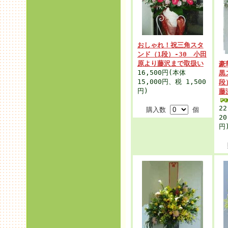
おしゃれ！祝三角スタ
ンド（1段）-30 小田
原より藤沢まで取扱い
豪
16,500円
(本体
黒
15,000円、税 1,500
段
円)
藤
22
購入数
個
20
円