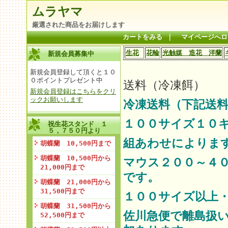
ムラヤマ
厳選された商品をお届けします
カートをみる
｜
マイページへロ
生花
花輪
光触媒 造花 洋蘭
新規会員募集中
新規会員登録して頂くと１０
０ポイントプレゼント中
送料（冷凍餌）
新規会員登録はこちらをクリ
ックお願いします
冷凍送料（下記送料
１００サイズ１０
祝生花スタンド １
５，７５０円より
組あわせによりま
胡蝶蘭 10,500円まで
胡蝶蘭 10,500円から
マウス２００～４
21,000円まで
です。
胡蝶蘭 21,000円から
31,500円まで
１００サイズ以上
胡蝶蘭 31,500円から
佐川急便で離島扱
52,500円まで