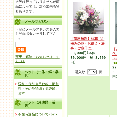
送等は行っておりませんが商
品によっては、対応出来る物
もあります。
メールマガジン
下記にメールアドレスを入力
し登録ボタンを押して下さ
い。
【送料無料】枕花（お
悔みの花・お供え・法
事・ご命日に）
【
33,000円
(本体
仏
変更・解除・お知らせはこち
30,000円、税 3,000
上
ら >>
円)
22
ペット（生体・餌・器
購入数
個
20
具）
円
送料・代引き手数料・梱包
料・その他詳細：必読願い
ます
ペット（冷凍餌・活
餌）
不在時返品について<br>