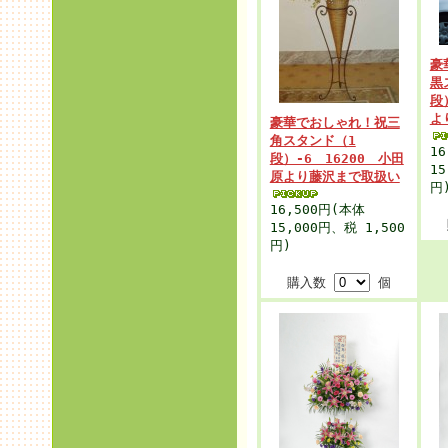
豪
黒
段
よ
豪華でおしゃれ！祝三
角スタンド（1
16
段）-6 16200 小田
15
原より藤沢まで取扱い
円
16,500円
(本体
15,000円、税 1,500
円)
購入数
個