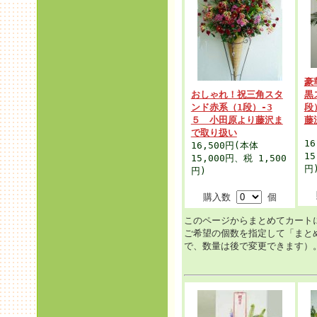
豪
おしゃれ！祝三角スタ
黒
ンド赤系（1段）-3
段
５ 小田原より藤沢ま
藤
で取り扱い
16
16,500円
(本体
15
15,000円、税 1,500
円
円)
購入数
個
このページからまとめてカート
ご希望の個数を指定して「まと
で、数量は後で変更できます）