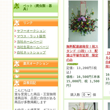
ペット（爬虫類：器
具）
リンク
ヤフーオークション
マウス・ラット販売
当社ホームページ
無料配達超格安！祝ス
当社生花ホームページ
タンド（1段）-3 配
自社ネットショップ
【
達は平塚市近郊 限定
を
のみ
白
楽天オークション
段
定価: 13,200円(税
込)
16
価格:
16,500円
(本体
15
15,000円、税 1,500
店長日記
円
円)
こんにちは！
賞を受賞した商品・王室御用
購入数
個
達商品等、品質に自信がある
商品が多数掲載します
お中元・お歳暮等、ギフトに