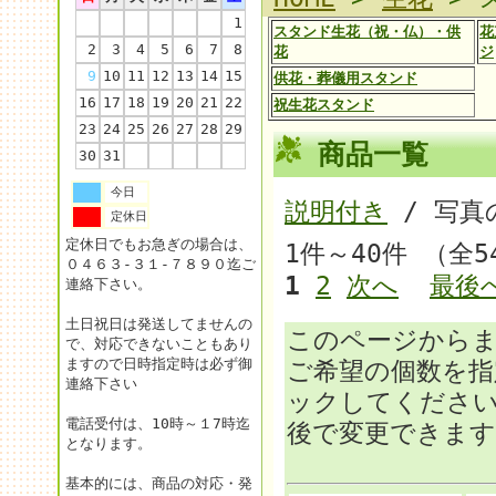
1
スタンド生花（祝・仏）・供
花
2
3
4
5
6
7
8
花
ジ
9
10
11
12
13
14
15
供花・葬儀用スタンド
16
17
18
19
20
21
22
祝生花スタンド
23
24
25
26
27
28
29
商品一覧
30
31
今日
説明付き
/ 写真
定休日
定休日でもお急ぎの場合は、
1件～40件 （全
０４６３-３１-７８９０迄ご
1
2
次へ
最後
連絡下さい。
土日祝日は発送してませんの
このページから
で、対応できないこともあり
ますので日時指定時は必ず御
ご希望の個数を
連絡下さい
ックしてくださ
電話受付は、10時～１7時迄
後で変更できます
となります。
基本的には、商品の対応・発