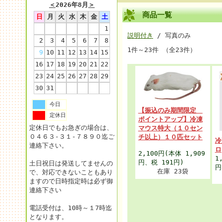
＜
2026年8月
＞
商品一覧
日
月
火
水
木
金
土
1
説明付き
/ 写真のみ
2
3
4
5
6
7
8
1件～23件 （全23件）
9
10
11
12
13
14
15
16
17
18
19
20
21
22
23
24
25
26
27
28
29
30
31
今日
【振込のみ期間限定
定休日
ポイントアップ】冷凍
定休日でもお急ぎの場合は、
マウス特大（１０セン
０４６３-３１-７８９０迄ご
チ以上）１０匹セット
冷
連絡下さい。
ロ
2,100円
(本体 1,909
1
円、税 191円)
土日祝日は発送してませんの
円
在庫 23袋
で、対応できないこともあり
ますので日時指定時は必ず御
連絡下さい
電話受付は、10時～１7時迄
となります。