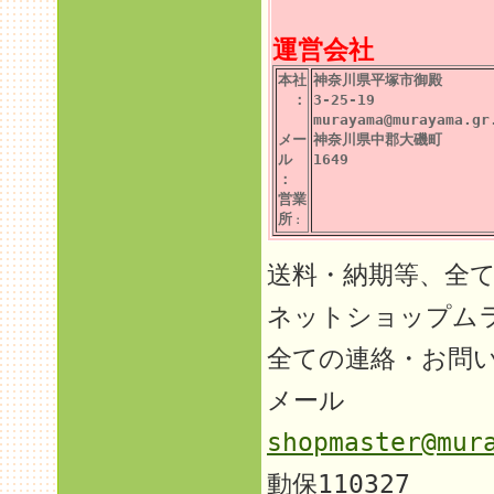
運営会社
本社
神奈川県平塚市御殿
：
3-25-19
murayama@murayama.gr
メー
神奈川県中郡大磯町
ル
1649
：
営業
所
：
送料・納期等、全
ネットショップム
全ての連絡・お問
メール
shopmaster@mur
動保110327