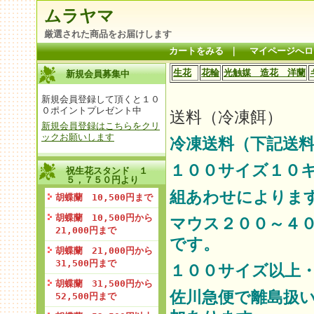
ムラヤマ
厳選された商品をお届けします
カートをみる
｜
マイページへロ
生花
花輪
光触媒 造花 洋蘭
新規会員募集中
新規会員登録して頂くと１０
０ポイントプレゼント中
送料（冷凍餌）
新規会員登録はこちらをクリ
ックお願いします
冷凍送料（下記送料
１００サイズ１０
祝生花スタンド １
５，７５０円より
組あわせによりま
胡蝶蘭 10,500円まで
胡蝶蘭 10,500円から
マウス２００～４
21,000円まで
です。
胡蝶蘭 21,000円から
31,500円まで
１００サイズ以上
胡蝶蘭 31,500円から
佐川急便で離島扱
52,500円まで