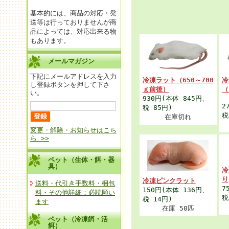
基本的には、商品の対応・発
送等は行っておりませんが商
品によっては、対応出来る物
もあります。
メールマガジン
下記にメールアドレスを入力
冷凍ラット（650～700
し登録ボタンを押して下さ
ｇ前後）
（
い。
930円
(本体 845円、
2
税 85円)
税
在庫切れ
変更・解除・お知らせはこち
ら >>
ペット（生体・餌・器
具）
冷
り
冷凍ピンクラット
送料・代引き手数料・梱包
7
150円
(本体 136円、
料・その他詳細：必読願い
税
税 14円)
ます
在庫 50匹
ペット（冷凍餌・活
餌）