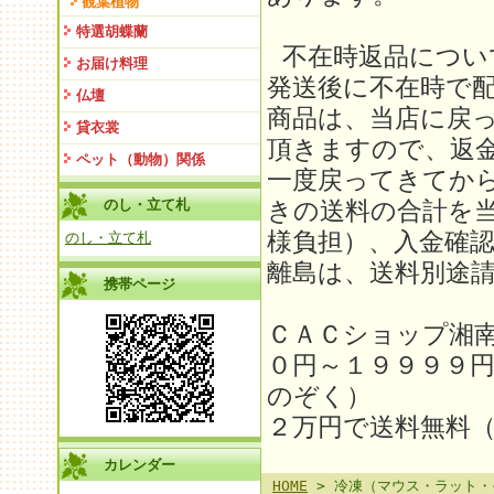
観葉植物
特選胡蝶蘭
不在時返品につい
お届け料理
発送後に不在時で
仏壇
商品は、当店に戻
貸衣裳
頂きますので、返金
ペット（動物）関係
一度戻ってきてか
のし・立て札
きの送料の合計を
様負担）、入金確
のし・立て札
離島は、送料別途請求
携帯ページ
ＣＡＣショップ湘
０円～１９９９９
のぞく）
２万円で送料無料
カレンダー
HOME
> 冷凍（マウス・ラット・