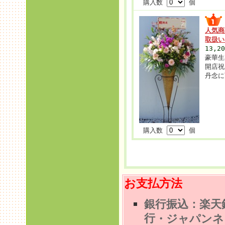
購入数
個
人気商
取扱
13,2
豪華生
開店祝
丹念に
購入数
個
お支払方法
銀行振込：楽天
行
・ジャパンネ