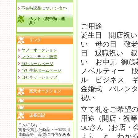
不在時返品について<br>
ペット（爬虫類：器
具）
ご用途
誕生日 開店祝い
リンク
い 母の日 敬老
ヤフーオークション
日 退職祝い 叙
マウス・ラット販売
い お中元 御
当社ホームページ
ノベルティー 
当社生花ホームページ
自社ネットショップ
ル ビジネス 
金婚式 バレンタ
楽天オークション
祝い
立て札をご希望
店長日記
用途（開店・祝等
こんにちは！
○○さん（お店・
賞を受賞した商品・王室御用
達商品等、品質に自信がある
より と わか