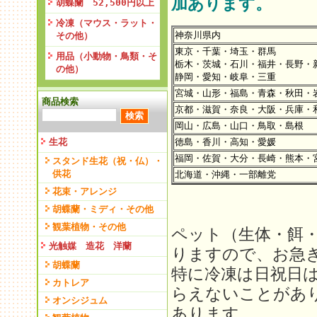
加あります。
胡蝶蘭 52,500円以上
冷凍（マウス・ラット・
神奈川県内
その他）
東京・千葉・埼玉・群馬
用品（小動物・鳥類・そ
栃木・茨城・石川・福井・長野・
の他）
静岡・愛知・岐阜・三重
宮城・山形・福島・青森・秋田・
商品検索
京都・滋賀・奈良・大阪・兵庫・
岡山・広島・山口・鳥取・島根
生花
徳島・香川・高知・愛媛
福岡・佐賀・大分・長崎・熊本・
スタンド生花（祝・仏）・
供花
北海道・沖縄・一部離党
花束・アレンジ
胡蝶蘭・ミディ・その他
観葉植物・その他
ペット（生体・餌
光触媒 造花 洋蘭
りますので、お急
胡蝶蘭
特に冷凍は日祝日
カトレア
らえないことがあ
オンシジュム
あります。