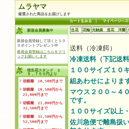
ムラヤマ
厳選された商品をお届けします
カートをみる
｜
マイページへロ
生花
花輪
光触媒 造花 洋蘭
新規会員募集中
新規会員登録して頂くと１０
０ポイントプレゼント中
送料（冷凍餌）
新規会員登録はこちらをクリ
ックお願いします
冷凍送料（下記送料
１００サイズ１０
祝生花スタンド １
５，７５０円より
組あわせによりま
胡蝶蘭 10,500円まで
胡蝶蘭 10,500円から
マウス２００～４
21,000円まで
です。
胡蝶蘭 21,000円から
31,500円まで
１００サイズ以上
胡蝶蘭 31,500円から
佐川急便で離島扱
52,500円まで