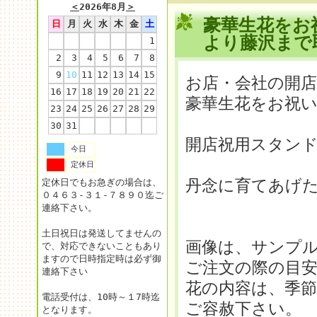
＜
2026年8月
＞
豪華生花をお
日
月
火
水
木
金
土
より藤沢まで
1
2
3
4
5
6
7
8
9
10
11
12
13
14
15
お店・会社の開店
16
17
18
19
20
21
22
豪華生花をお祝
23
24
25
26
27
28
29
30
31
開店祝用スタン
今日
定休日
丹念に育てあげ
定休日でもお急ぎの場合は、
０４６３-３１-７８９０迄ご
連絡下さい。
土日祝日は発送してませんの
画像は、サンプ
で、対応できないこともあり
ますので日時指定時は必ず御
ご注文の際の目
連絡下さい
花の内容は、季
電話受付は、10時～１7時迄
ご容赦下さい。
となります。