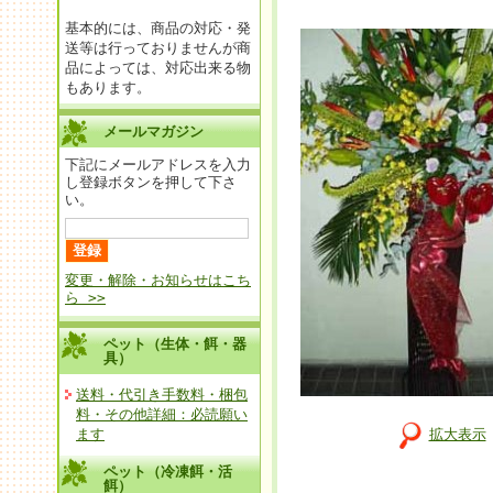
基本的には、商品の対応・発
送等は行っておりませんが商
品によっては、対応出来る物
もあります。
メールマガジン
下記にメールアドレスを入力
し登録ボタンを押して下さ
い。
変更・解除・お知らせはこち
ら >>
ペット（生体・餌・器
具）
送料・代引き手数料・梱包
料・その他詳細：必読願い
ます
拡大表示
ペット（冷凍餌・活
餌）