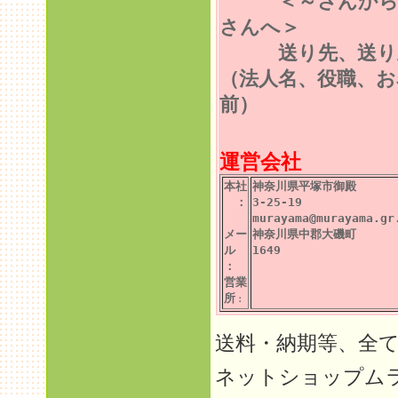
＜～さんから
さんへ＞
送り先、送り
（法人名、役職、お
前）
運営会社
本社
神奈川県平塚市御殿
：
3-25-19
murayama@murayama.gr
メー
神奈川県中郡大磯町
ル
1649
：
営業
所
：
送料・納期等、全
ネットショップム