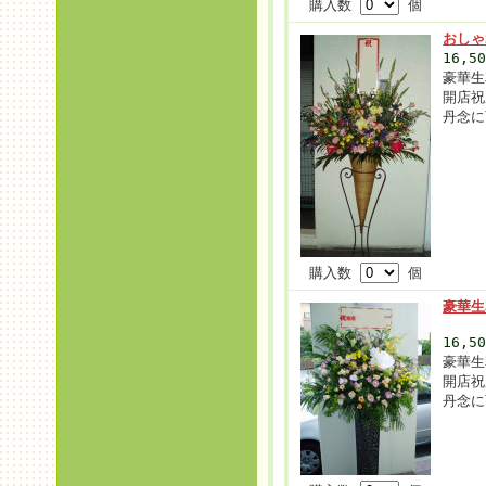
購入数
個
おしゃ
16,5
豪華生
開店祝
丹念に
購入数
個
豪華生
16,5
豪華生
開店祝
丹念に