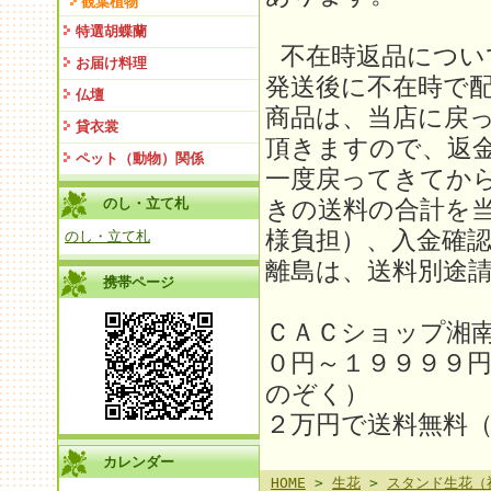
観葉植物
特選胡蝶蘭
不在時返品につい
お届け料理
発送後に不在時で
仏壇
商品は、当店に戻
貸衣裳
頂きますので、返金
ペット（動物）関係
一度戻ってきてか
のし・立て札
きの送料の合計を
様負担）、入金確
のし・立て札
離島は、送料別途請求
携帯ページ
ＣＡＣショップ湘
０円～１９９９９
のぞく）
２万円で送料無料
カレンダー
HOME
>
生花
>
スタンド生花（