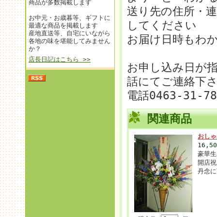
商品が多数掲載します
送り先の住所・
お中元・お歳暮等、ギフトに
してください
最適な商品を掲載します
産地直送等、自宅にいながら
お届け日時もわ
各地の味を堪能してみません
か？
店長日記はこちら >>
お申し込み日が
話にてご連絡下
電話0463-31-7
関連商品
おしゃ
16,5
豪華生
開店祝
丹念に