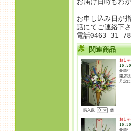
お届け日時もわ
お申し込み日が
話にてご連絡下
電話0463-31-7
関連商品
おしゃ
16,5
豪華生
開店祝
丹念に
購入数
個
おしゃ
16,5
豪華生