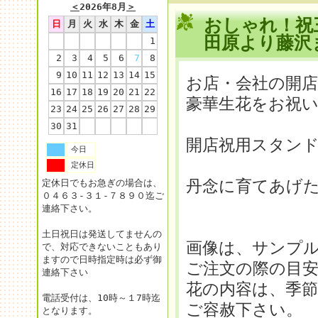
＜
2026年8月
＞
おしゃれ！祝
日
月
火
水
木
金
土
田原より藤沢
1
2
3
4
5
6
7
8
9
10
11
12
13
14
15
お店・会社の開店
16
17
18
19
20
21
22
豪華生花をお祝
23
24
25
26
27
28
29
30
31
開店祝用スタン
今日
定休日
丹念に育てあげ
定休日でもお急ぎの場合は、
０４６３-３１-７８９０迄ご
連絡下さい。
土日祝日は発送してませんの
画像は、サンプ
で、対応できないこともあり
ますので日時指定時は必ず御
ご注文の際の目
連絡下さい
花の内容は、季
電話受付は、10時～１7時迄
ご容赦下さい。
となります。