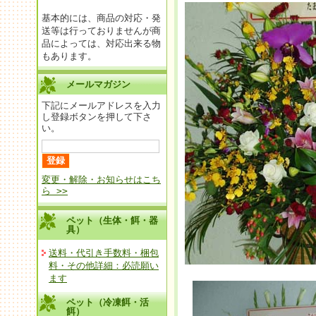
基本的には、商品の対応・発
送等は行っておりませんが商
品によっては、対応出来る物
もあります。
メールマガジン
下記にメールアドレスを入力
し登録ボタンを押して下さ
い。
変更・解除・お知らせはこち
ら >>
ペット（生体・餌・器
具）
送料・代引き手数料・梱包
料・その他詳細：必読願い
ます
ペット（冷凍餌・活
餌）