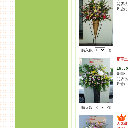
開店祝
丹念に
購入数
個
豪華生
16,5
豪華生
開店祝
丹念に
購入数
個
人気商