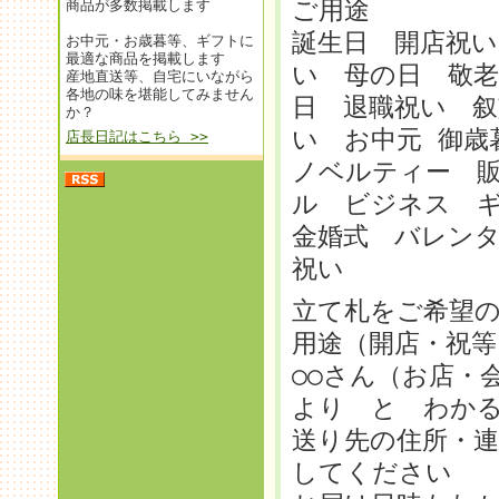
ご用途
商品が多数掲載します
誕生日 開店祝い
お中元・お歳暮等、ギフトに
最適な商品を掲載します
い 母の日 敬老
産地直送等、自宅にいながら
各地の味を堪能してみません
日 退職祝い 叙
か？
い お中元 御
店長日記はこちら >>
ノベルティー 
ル ビジネス 
金婚式 バレンタ
祝い
立て札をご希望
用途（開店・祝等
○○さん（お店・
より と わか
送り先の住所・
してください