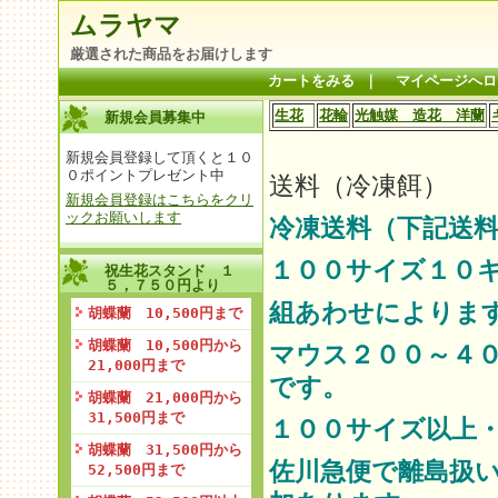
ムラヤマ
厳選された商品をお届けします
カートをみる
｜
マイページへロ
生花
花輪
光触媒 造花 洋蘭
新規会員募集中
新規会員登録して頂くと１０
０ポイントプレゼント中
送料（冷凍餌）
新規会員登録はこちらをクリ
ックお願いします
冷凍送料（下記送料
１００サイズ１０
祝生花スタンド １
５，７５０円より
組あわせによりま
胡蝶蘭 10,500円まで
胡蝶蘭 10,500円から
マウス２００～４
21,000円まで
です。
胡蝶蘭 21,000円から
31,500円まで
１００サイズ以上
胡蝶蘭 31,500円から
佐川急便で離島扱
52,500円まで