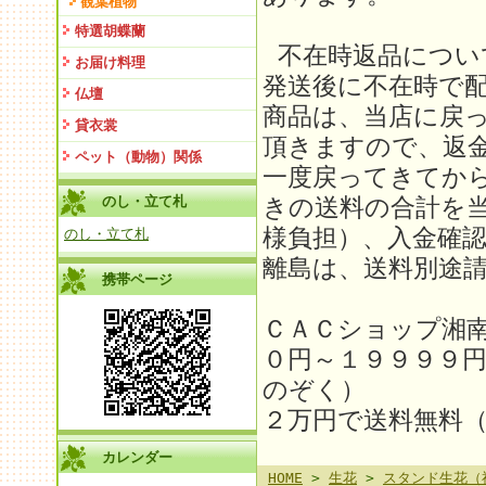
観葉植物
特選胡蝶蘭
不在時返品につい
お届け料理
発送後に不在時で
仏壇
商品は、当店に戻
貸衣裳
頂きますので、返金
ペット（動物）関係
一度戻ってきてか
のし・立て札
きの送料の合計を
様負担）、入金確
のし・立て札
離島は、送料別途請求
携帯ページ
ＣＡＣショップ湘
０円～１９９９９
のぞく）
２万円で送料無料
カレンダー
HOME
>
生花
>
スタンド生花（