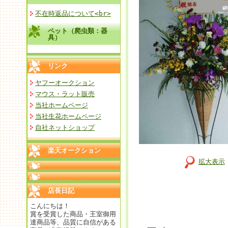
不在時返品について<br>
ペット（爬虫類：器
具）
リンク
ヤフーオークション
マウス・ラット販売
当社ホームページ
当社生花ホームページ
自社ネットショップ
楽天オークション
拡大表示
店長日記
こんにちは！
賞を受賞した商品・王室御用
達商品等、品質に自信がある