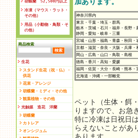
加あります。
胡蝶蘭 52,500円以上
冷凍（マウス・ラット・
神奈川県内
その他）
東京・千葉・埼玉・群馬
用品（小動物・鳥類・そ
栃木・茨城・石川・福井・長野・
の他）
静岡・愛知・岐阜・三重
宮城・山形・福島・青森・秋田・
商品検索
京都・滋賀・奈良・大阪・兵庫・
岡山・広島・山口・鳥取・島根
生花
徳島・香川・高知・愛媛
福岡・佐賀・大分・長崎・熊本・
スタンド生花（祝・仏）・
供花
北海道・沖縄・一部離党
花束・アレンジ
胡蝶蘭・ミディ・その他
観葉植物・その他
ペット（生体・餌
光触媒 造花 洋蘭
りますので、お急
胡蝶蘭
特に冷凍は日祝日
カトレア
らえないことがあ
オンシジュム
あります。