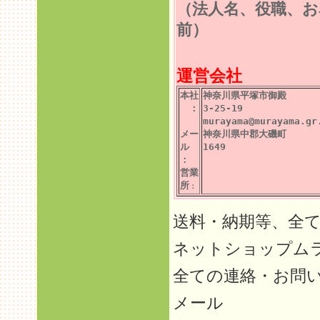
（法人名、役職、お
前）
運営会社
本社
神奈川県平塚市御殿
：
3-25-19
murayama@murayama.gr
メー
神奈川県中郡大磯町
ル
1649
：
営業
所
：
送料・納期等、全
ネットショップム
全ての連絡・お問
メール