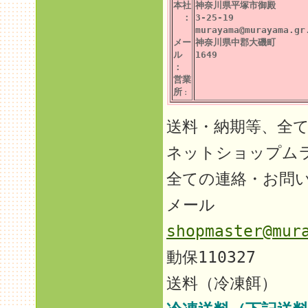
本社
神奈川県平塚市御殿
：
3-25-19
murayama@murayama.gr
メー
神奈川県中郡大磯町
ル
1649
：
営業
所
：
送料・納期等、全
ネットショップム
全ての連絡・お問
メール
shopmaster@mur
動保110327
送料（冷凍餌）