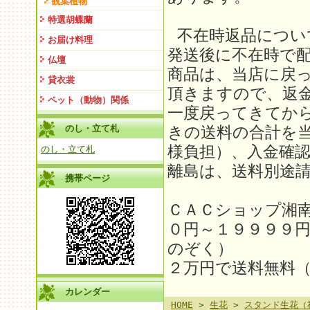
観葉植物
特選胡蝶蘭
不在時返品につい
お届け料理
発送後に不在時で
仏壇
商品は、当店に戻
貸衣裳
頂きますので、返金
ペット（動物）関係
一度戻ってきてか
のし・立て札
きの送料の合計を
様負担）、入金確
のし・立て札
離島は、送料別途請求
携帯ページ
ＣＡＣショップ湘
０円～１９９９９
のぞく）
２万円で送料無料
カレンダー
HOME
>
生花
>
スタンド生花（