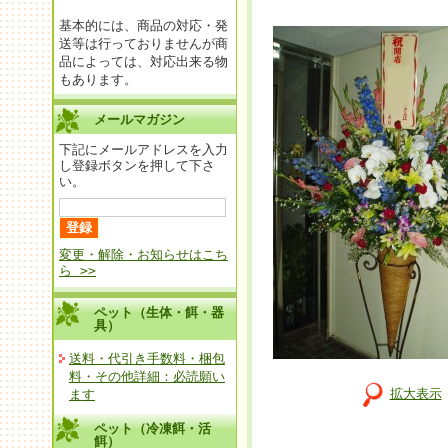
基本的には、商品の対応・発
送等は行っておりませんが商
品によっては、対応出来る物
もあります。
メールマガジン
下記にメールアドレスを入力
し登録ボタンを押して下さ
い。
変更・解除・お知らせはこち
ら >>
ペット（生体・餌・器
具）
送料・代引き手数料・梱包
料・その他詳細：必読願い
拡大表示
ます
ペット（冷凍餌・活
餌）