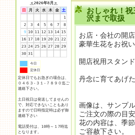
＜
2026年8月
＞
おしゃれ！祝
日
月
火
水
木
金
土
沢まで取扱
1
2
3
4
5
6
7
8
9
10
11
12
13
14
15
お店・会社の開店
16
17
18
19
20
21
22
豪華生花をお祝
23
24
25
26
27
28
29
30
31
開店祝用スタン
今日
定休日
丹念に育てあげ
定休日でもお急ぎの場合は、
０４６３-３１-７８９０迄ご
連絡下さい。
土日祝日は発送してませんの
画像は、サンプ
で、対応できないこともあり
ますので日時指定時は必ず御
ご注文の際の目
連絡下さい
花の内容は、季
電話受付は、10時～１7時迄
ご容赦下さい。
となります。