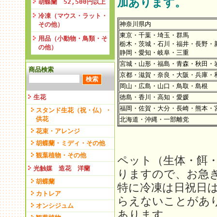
加あります。
胡蝶蘭 52,500円以上
冷凍（マウス・ラット・
神奈川県内
その他）
東京・千葉・埼玉・群馬
用品（小動物・鳥類・そ
栃木・茨城・石川・福井・長野・
の他）
静岡・愛知・岐阜・三重
宮城・山形・福島・青森・秋田・
商品検索
京都・滋賀・奈良・大阪・兵庫・
岡山・広島・山口・鳥取・島根
生花
徳島・香川・高知・愛媛
福岡・佐賀・大分・長崎・熊本・
スタンド生花（祝・仏）・
供花
北海道・沖縄・一部離党
花束・アレンジ
胡蝶蘭・ミディ・その他
観葉植物・その他
ペット（生体・餌
光触媒 造花 洋蘭
りますので、お急
胡蝶蘭
特に冷凍は日祝日
カトレア
らえないことがあ
オンシジュム
あります。