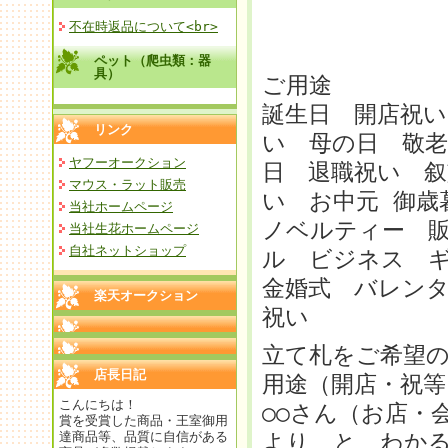
不在時返品について<br>
ペット（爬虫類：器
具）
ご用途
誕生日 開店祝い
リンク
い 母の日 敬老
ヤフーオークション
日 退職祝い 叙
マウス・ラット販売
い お中元 御
当社ホームページ
ノベルティー 
当社生花ホームページ
自社ネットショップ
ル ビジネス 
金婚式 バレンタ
楽天オークション
祝い
立て札をご希望
店長日記
用途（開店・祝等
こんにちは！
○○さん（お店・
賞を受賞した商品・王室御用
達商品等、品質に自信がある
より と わか