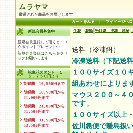
ムラヤマ
厳選された商品をお届けします
カートをみる
｜
マイページへロ
生花
花輪
光触媒 造花 洋蘭
新規会員募集中
新規会員登録して頂くと１０
０ポイントプレゼント中
送料（冷凍餌）
新規会員登録はこちらをクリ
ックお願いします
冷凍送料（下記送料
１００サイズ１０
祝生花スタンド １
５，７５０円より
組あわせによりま
胡蝶蘭 10,500円まで
胡蝶蘭 10,500円から
マウス２００～４
21,000円まで
です。
胡蝶蘭 21,000円から
31,500円まで
１００サイズ以上
胡蝶蘭 31,500円から
佐川急便で離島扱
52,500円まで