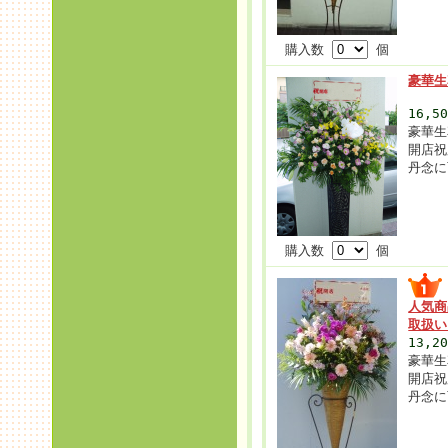
購入数
個
豪華生
16,5
豪華生
開店祝
丹念に
購入数
個
人気商
取扱
13,2
豪華生
開店祝
丹念に