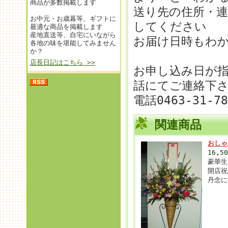
商品が多数掲載します
送り先の住所・
お中元・お歳暮等、ギフトに
してください
最適な商品を掲載します
産地直送等、自宅にいながら
お届け日時もわ
各地の味を堪能してみません
か？
店長日記はこちら >>
お申し込み日が
話にてご連絡下
電話0463-31-7
関連商品
おしゃ
16,5
豪華生
開店祝
丹念に