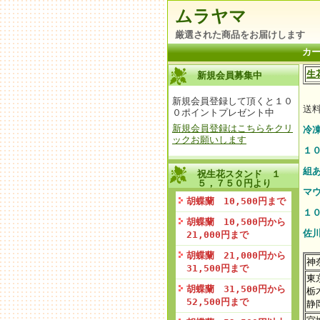
ムラヤマ
厳選された商品をお届けします
カ
生
新規会員募集中
新規会員登録して頂くと１０
送
０ポイントプレゼント中
新規会員登録はこちらをクリ
冷
ックお願いします
１
組
祝生花スタンド １
５，７５０円より
マ
胡蝶蘭 10,500円まで
１
胡蝶蘭 10,500円から
佐
21,000円まで
胡蝶蘭 21,000円から
神
31,500円まで
東
胡蝶蘭 31,500円から
栃
52,500円まで
静