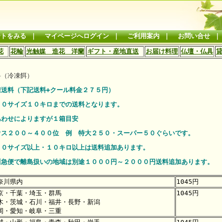
ートをみる
｜
マイページへログイン
｜
ご利用案内
｜
お問い合せ
花
花輪
光触媒 造花 洋蘭
ギフト・産地直送
お届け料理
仏壇・仏具
料（冷凍餌）
凍送料（下記送料+クール料金２７５円）
００サイズ１０キロまでの送料となります。
あわせによりますが１箱目安
ウス２００～４００位 例 特大２５０・スーパー５０ぐらいです。
００サイズ以上・１０キロ以上は送料追加あります。
川急便で離島扱いの地域は別途１０００円～２０００円送料追加あります。
奈川県内
1045円
京・千葉・埼玉・群馬
1045円
木・茨城・石川・福井・長野・新潟
岡・愛知・岐阜・三重