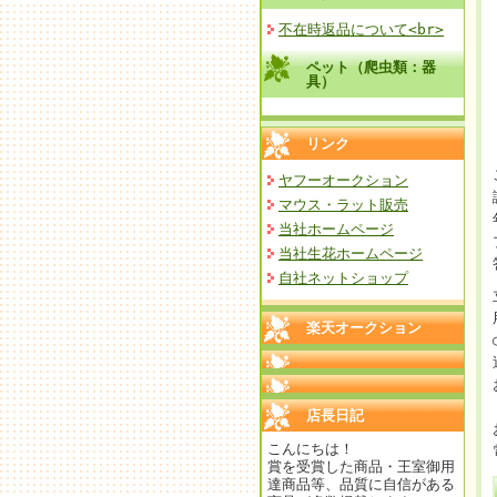
不在時返品について<br>
ペット（爬虫類：器
具）
リンク
ヤフーオークション
マウス・ラット販売
当社ホームページ
当社生花ホームページ
自社ネットショップ
楽天オークション
店長日記
こんにちは！
賞を受賞した商品・王室御用
達商品等、品質に自信がある