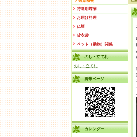
観葉植物
特選胡蝶蘭
お届け料理
仏壇
貸衣裳
ペット（動物）関係
のし・立て札
のし・立て札
携帯ページ
カレンダー