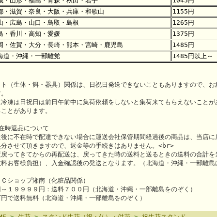
城・山形・福島・青森・秋田・岩手
1045円
都・滋賀・奈良・大阪・兵庫・和歌山
1155円
山・広島・山口・鳥取・島根
1265円
島・香川・高知・愛媛
1375円
岡・佐賀・大分・長崎・熊本・宮崎・鹿児島
1485円
海道・沖縄・一部離党
1485円以上～
ット（生体・餌・器具）関係は、日祝日発送できないこともありますので、お
す。
に冷凍は日祝日は前日午前中に集荷依頼をしないと集荷来てもらえないことが
ることがあります。
在時返品について
送後に不在時で配達できない場合に運送会社保管期間経過後の商品は、当店に
処分させて頂きますので、返金等の手続きはありません。<br>
度戻ってきてからの再配送は、戻ってきた時の送料と送るときの送料の合計を
数料お客様負担）、入金確認後の発送となります。（北海道・沖縄・一部離島は、
ＡＣショップ湘南（化粧品関係）
円～１９９９９円：送料７００円（北海道・沖縄・一部離島をのぞく）
万円で送料無料（北海道・沖縄・一部離島をのぞく）
ME
>
生花
>
スタンド生花（祝・仏）・供花
>
祝生花スタンド