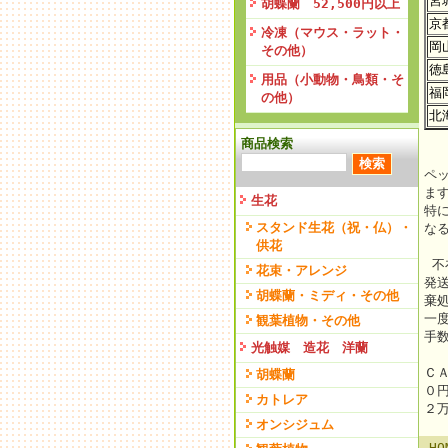
宮
胡蝶蘭 52,500円以上
京
冷凍（マウス・ラット・
岡
その他）
徳
用品（小動物・鳥類・そ
福
の他）
北
商品検索
ペ
ま
生花
特
スタンド生花（祝・仏）・
な
供花
不
花束・アレンジ
発
胡蝶蘭・ミディ・その他
棄
一
観葉植物・その他
手
光触媒 造花 洋蘭
Ｃ
胡蝶蘭
０
カトレア
２
オンシジュム
HO