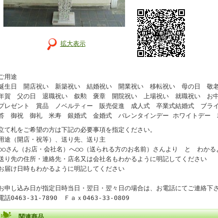
拡大表示
ご用途
誕生日 開店祝い 新築祝い 結婚祝い 開業祝い 移転祝い 母の日 敬老
年賀 父の日 退職祝い 叙勲 褒章 開院祝い 上場祝い 就職祝い お
プレゼント 賞品 ノベルティー 販売促進 成人式 卒業式結婚式 ブラ
答 御祝 御礼 米寿 銀婚式 金婚式 バレンタインデー ホワイトデー 
立て札をご希望の方は下記の必要事項を指定ください。
用途（開店・祝等）、送り先、送り主
○○さん（お店・会社名）へ○○（送られる方のお名前）さんより と わか
送り先の住所・連絡先・店名又は会社名もわかるように明記してください
お届け日時もわかるように明記してください
お申し込み日が指定日時当日・翌日・翌々日の場合は、お電話にてご連絡下
電話0463-31-7890 Ｆａｘ0463-33-0809
関連商品