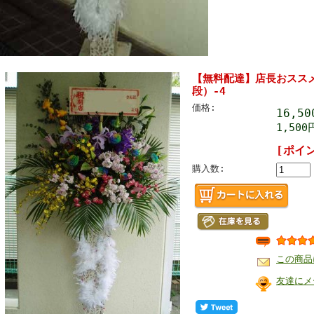
【無料配達】店長おススメ
段）-4
価格:
16,5
1,500
[ポイ
購入数:
この商品
友達にメ