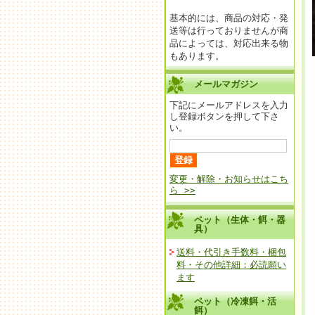
基本的には、商品の対応・発
送等は行っておりませんが商
品によっては、対応出来る物
もあります。
メールマガジン
下記にメールアドレスを入力
し登録ボタンを押して下さ
い。
変更・解除・お知らせはこち
ら >>
ペット（生体・餌・器
具）
送料・代引き手数料・梱包
料・その他詳細：必読願い
ます
ペット（冷凍餌・活
餌）