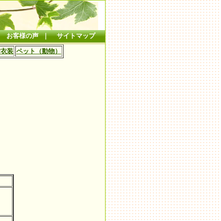
｜
お客様の声
｜
サイトマップ
貸衣装
ペット（動物）