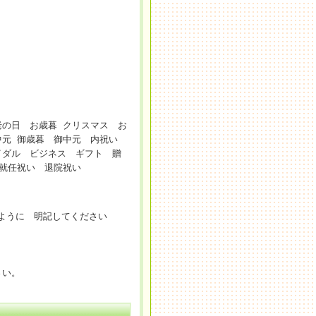
の日 お歳暮 クリスマス お
中元 御歳暮 御中元 内祝い
イダル ビジネス ギフト 贈
就任祝い 退院祝い
るように 明記してください
さい。