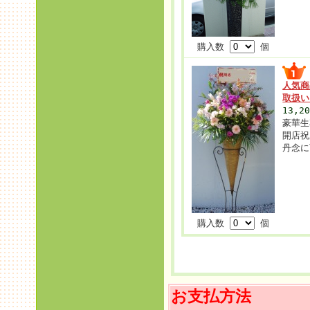
購入数
個
人気商
取扱
13,2
豪華生
開店祝
丹念に
購入数
個
お支払方法