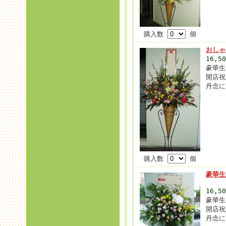
購入数
個
おしゃ
16,5
豪華生
開店祝
丹念に
購入数
個
豪華生
16,5
豪華生
開店祝
丹念に