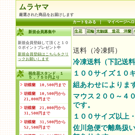
ムラヤマ
厳選された商品をお届けします
カートをみる
｜
マイページへロ
生花
花輪
光触媒 造花 洋蘭
新規会員募集中
新規会員登録して頂くと１０
０ポイントプレゼント中
送料（冷凍餌）
新規会員登録はこちらをクリ
ックお願いします
冷凍送料（下記送料
１００サイズ１０
祝生花スタンド １
５，７５０円より
組あわせによりま
胡蝶蘭 10,500円まで
胡蝶蘭 10,500円から
マウス２００～４
21,000円まで
です。
胡蝶蘭 21,000円から
31,500円まで
１００サイズ以上
胡蝶蘭 31,500円から
佐川急便で離島扱
52,500円まで