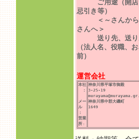
ご用途（開店
忌引き等）
＜～さんから
さんへ＞
送り先、送り
（法人名、役職、お
前）
運営会社
本社
神奈川県平塚市御殿
：
3-25-19
murayama@murayama.gr
メー
神奈川県中郡大磯町
ル
1649
：
営業
所
：