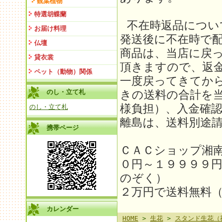
観葉植物
特選胡蝶蘭
不在時返品につい
お届け料理
発送後に不在時で
仏壇
商品は、当店に戻
貸衣裳
頂きますので、返金
ペット（動物）関係
一度戻ってきてか
のし・立て札
きの送料の合計を
様負担）、入金確
のし・立て札
離島は、送料別途請求
携帯ページ
ＣＡＣショップ湘
０円～１９９９９
のぞく）
２万円で送料無料
カレンダー
HOME
>
生花
>
スタンド生花（