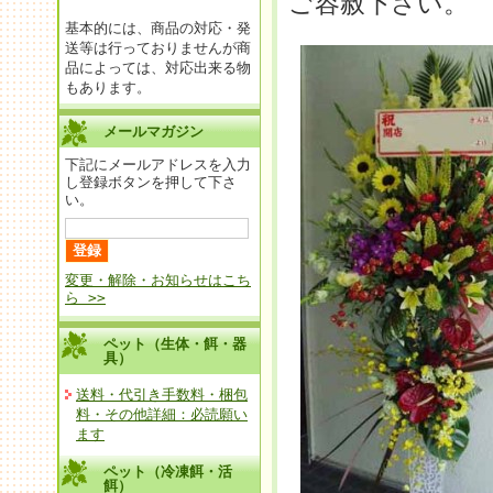
ご容赦下さい。
基本的には、商品の対応・発
送等は行っておりませんが商
品によっては、対応出来る物
もあります。
メールマガジン
下記にメールアドレスを入力
し登録ボタンを押して下さ
い。
変更・解除・お知らせはこち
ら >>
ペット（生体・餌・器
具）
送料・代引き手数料・梱包
料・その他詳細：必読願い
ます
ペット（冷凍餌・活
餌）