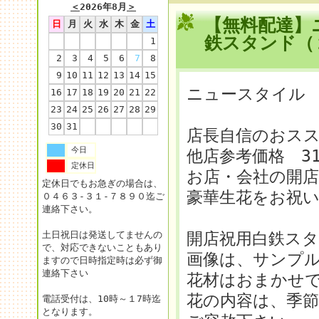
＜
2026年8月
＞
【無料配達】
日
月
火
水
木
金
土
鉄スタンド（
1
2
3
4
5
6
7
8
9
10
11
12
13
14
15
ニュースタイル
16
17
18
19
20
21
22
23
24
25
26
27
28
29
30
31
店長自信のおス
今日
他店参考価格 31
定休日
お店・会社の開店
定休日でもお急ぎの場合は、
豪華生花をお祝
０４６３-３１-７８９０迄ご
連絡下さい。
土日祝日は発送してませんの
開店祝用白鉄ス
で、対応できないこともあり
画像は、サンプ
ますので日時指定時は必ず御
連絡下さい
花材はおまかせ
花の内容は、季
電話受付は、10時～１7時迄
となります。