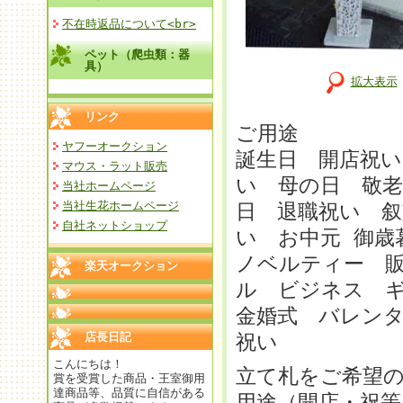
不在時返品について<br>
ペット（爬虫類：器
具）
拡大表示
リンク
ご用途
ヤフーオークション
誕生日 開店祝い
マウス・ラット販売
い 母の日 敬老
当社ホームページ
当社生花ホームページ
日 退職祝い 叙
自社ネットショップ
い お中元 御
ノベルティー 
楽天オークション
ル ビジネス 
金婚式 バレンタ
店長日記
祝い
こんにちは！
立て札をご希望
賞を受賞した商品・王室御用
達商品等、品質に自信がある
用途（開店・祝等