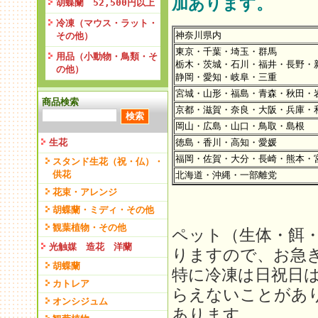
加あります。
胡蝶蘭 52,500円以上
冷凍（マウス・ラット・
神奈川県内
その他）
東京・千葉・埼玉・群馬
用品（小動物・鳥類・そ
栃木・茨城・石川・福井・長野・
の他）
静岡・愛知・岐阜・三重
宮城・山形・福島・青森・秋田・
商品検索
京都・滋賀・奈良・大阪・兵庫・
岡山・広島・山口・鳥取・島根
生花
徳島・香川・高知・愛媛
福岡・佐賀・大分・長崎・熊本・
スタンド生花（祝・仏）・
供花
北海道・沖縄・一部離党
花束・アレンジ
胡蝶蘭・ミディ・その他
観葉植物・その他
ペット（生体・餌
光触媒 造花 洋蘭
りますので、お急
胡蝶蘭
特に冷凍は日祝日
カトレア
らえないことがあ
オンシジュム
あります。