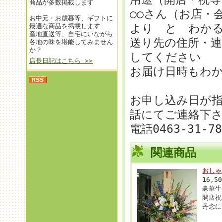
商品が多数掲載します
○○さん（お店・
お中元・お歳暮等、ギフトに
より と わか
最適な商品を掲載します
産地直送等、自宅にいながら
送り先の住所・
各地の味を堪能してみません
か？
してください
店長日記はこちら >>
お届け日時もわ
お申し込み日が
話にてご連絡下
電話0463-31-7
関連商品
おしゃ
16,5
豪華生
開店祝
丹念に