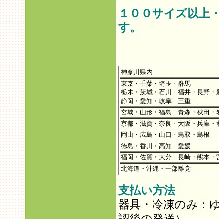
１００サイズ以上
す。
神奈川県内
東京・千葉・埼玉・群馬
栃木・茨城・石川・福井・長野・
静岡・愛知・岐阜・三重
宮城・山形・福島・青森・秋田・
京都・滋賀・奈良・大阪・兵庫・
岡山・広島・山口・鳥取・島根
徳島・香川・高知・愛媛
福岡・佐賀・大分・長崎・熊本・
北海道・沖縄・一部離党
支払い方法
器具・冷凍のみ：
認後の発送）