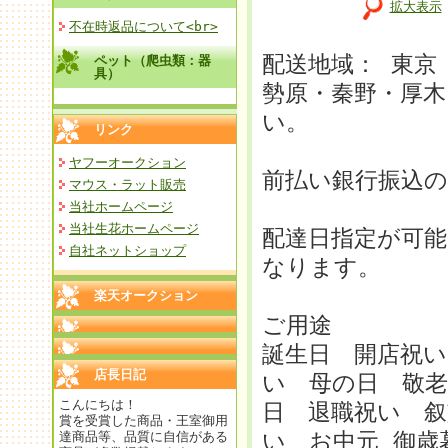
拡大表示
不在時返品について<br>
配送地域： 東京
ペット（爬虫類：器
具）
勢原・秦野・厚木
い。
リンク
ヤフーオークション
前払い銀行振込
マウス・ラット販売
当社ホームページ
当社生花ホームページ
配達日指定が可
自社ネットショップ
なります。
楽天オークション
ご用途
誕生日 開店祝い
店長日記
い 母の日 敬老
こんにちは！
日 退職祝い 叙
賞を受賞した商品・王室御用
い お中元 御
達商品等、品質に自信がある