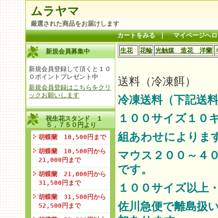
ムラヤマ
厳選された商品をお届けします
カートをみる
｜
マイページへロ
生花
花輪
光触媒 造花 洋蘭
新規会員募集中
新規会員登録して頂くと１０
０ポイントプレゼント中
送料（冷凍餌）
新規会員登録はこちらをクリ
ックお願いします
冷凍送料（下記送料
１００サイズ１０
祝生花スタンド １
５，７５０円より
組あわせによりま
胡蝶蘭 10,500円まで
胡蝶蘭 10,500円から
マウス２００～４
21,000円まで
です。
胡蝶蘭 21,000円から
31,500円まで
１００サイズ以上
胡蝶蘭 31,500円から
佐川急便で離島扱
52,500円まで