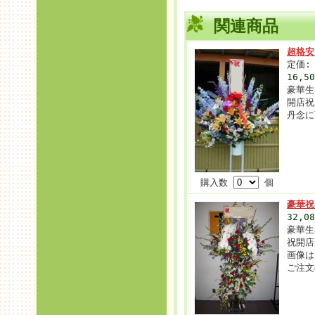
関連商品
超格安
定価: 
16,5
豪華生
開店祝
丹念に
購入数
個
豪華祝
32,0
豪華生
祝開店
画像は
ご注文