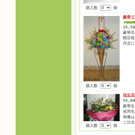
購入数
個
豪華で
16,5
豪華生
開店祝
丹念に
購入数
個
祝生花
55,0
豪華生
祝用生
画像は
ご注文
購入数
個