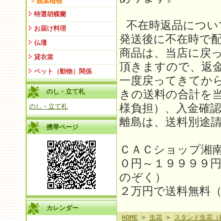
観葉植物
特選胡蝶蘭
不在時返品につい
お届け料理
発送後に不在時で
仏壇
商品は、当店に戻
貸衣裳
頂きますので、返金
ペット（動物）関係
一度戻ってきてか
のし・立て札
きの送料の合計を
様負担）、入金確
のし・立て札
離島は、送料別途請求
携帯ページ
ＣＡＣショップ湘
０円～１９９９９
のぞく）
２万円で送料無料
カレンダー
HOME
>
生花
>
スタンド生花（