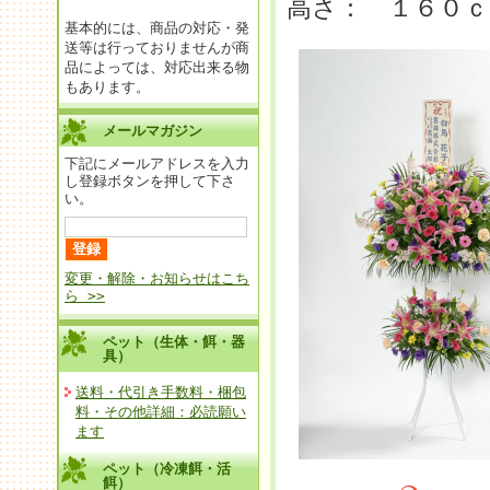
高さ： １６０ｃ
基本的には、商品の対応・発
送等は行っておりませんが商
品によっては、対応出来る物
もあります。
メールマガジン
下記にメールアドレスを入力
し登録ボタンを押して下さ
い。
変更・解除・お知らせはこち
ら >>
ペット（生体・餌・器
具）
送料・代引き手数料・梱包
料・その他詳細：必読願い
ます
ペット（冷凍餌・活
餌）