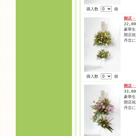
購入数
個
開店・
22,0
豪華生
開店祝
丹念に
購入数
個
開店
33,0
豪華生
開店祝
丹念に