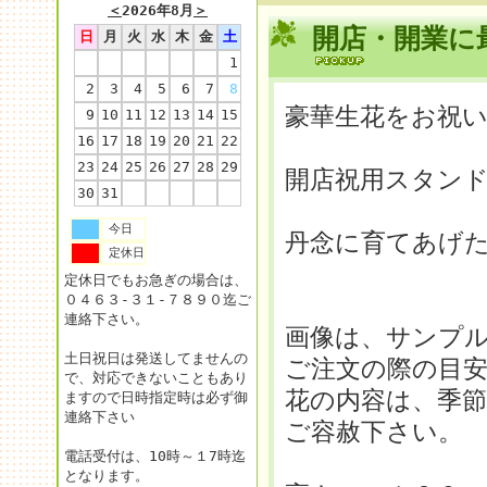
＜
2026年8月
＞
開店・開業に最
日
月
火
水
木
金
土
1
2
3
4
5
6
7
8
豪華生花をお祝
9
10
11
12
13
14
15
16
17
18
19
20
21
22
23
24
25
26
27
28
29
開店祝用スタン
30
31
今日
丹念に育てあげ
定休日
定休日でもお急ぎの場合は、
０４６３-３１-７８９０迄ご
連絡下さい。
画像は、サンプ
土日祝日は発送してませんの
ご注文の際の目
で、対応できないこともあり
花の内容は、季
ますので日時指定時は必ず御
連絡下さい
ご容赦下さい。
電話受付は、10時～１7時迄
となります。