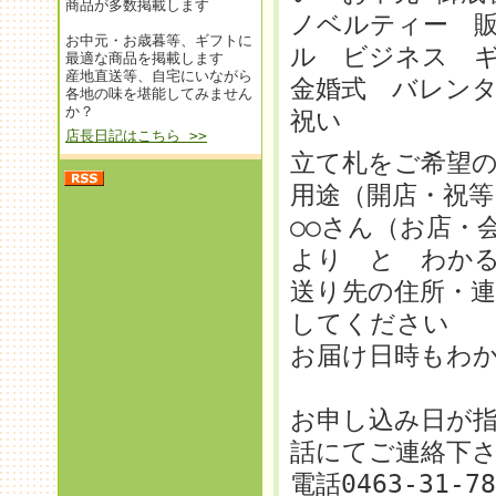
商品が多数掲載します
ノベルティー 
お中元・お歳暮等、ギフトに
ル ビジネス 
最適な商品を掲載します
産地直送等、自宅にいながら
金婚式 バレンタ
各地の味を堪能してみません
か？
祝い
店長日記はこちら >>
立て札をご希望
用途（開店・祝等
○○さん（お店・
より と わか
送り先の住所・
してください
お届け日時もわ
お申し込み日が
話にてご連絡下
電話0463-31-7