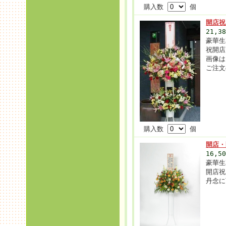
購入数
個
開店祝
21,3
豪華生
祝開店
画像は
ご注文
購入数
個
開店・
16,5
豪華生
開店祝
丹念に