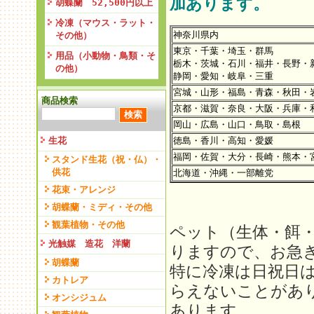
加あります。
胡蝶蘭 52,500円以上
冷凍（マウス・ラット・
神奈川県内
その他）
東京・千葉・埼玉・群馬
用品（小動物・鳥類・そ
栃木・茨城・石川・福井・長野・
の他）
静岡・愛知・岐阜・三重
宮城・山形・福島・青森・秋田・
商品検索
京都・滋賀・奈良・大阪・兵庫・
岡山・広島・山口・鳥取・島根
生花
徳島・香川・高知・愛媛
福岡・佐賀・大分・長崎・熊本・
スタンド生花（祝・仏）・
供花
北海道・沖縄・一部離党
花束・アレンジ
胡蝶蘭・ミディ・その他
観葉植物・その他
ペット（生体・餌
光触媒 造花 洋蘭
りますので、お急
胡蝶蘭
特に冷凍は日祝日
カトレア
らえないことがあ
オンシジュム
あります。