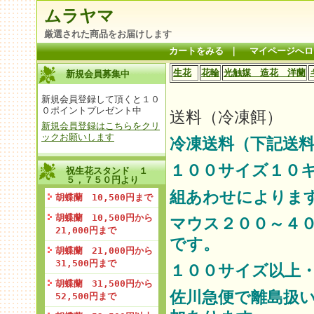
ムラヤマ
厳選された商品をお届けします
カートをみる
｜
マイページへロ
生花
花輪
光触媒 造花 洋蘭
新規会員募集中
新規会員登録して頂くと１０
０ポイントプレゼント中
送料（冷凍餌）
新規会員登録はこちらをクリ
ックお願いします
冷凍送料（下記送料
１００サイズ１０
祝生花スタンド １
５，７５０円より
組あわせによりま
胡蝶蘭 10,500円まで
胡蝶蘭 10,500円から
マウス２００～４
21,000円まで
です。
胡蝶蘭 21,000円から
31,500円まで
１００サイズ以上
胡蝶蘭 31,500円から
佐川急便で離島扱
52,500円まで