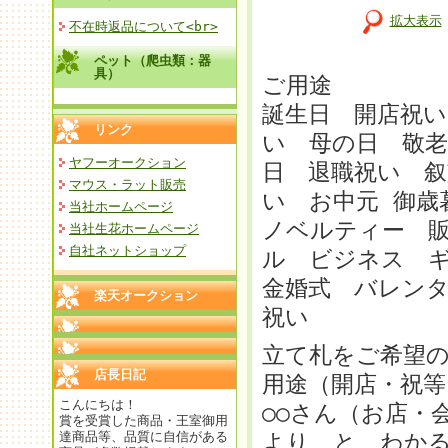
拡大表示
不在時返品について<br>
ペット（爬虫類：器
具）
ご用途
誕生日 開店祝い
リンク
い 母の日 敬老
ヤフーオークション
日 退職祝い 叙
マウス・ラット販売
い お中元 御
当社ホームページ
ノベルティー 
当社生花ホームページ
自社ネットショップ
ル ビジネス 
金婚式 バレンタ
楽天オークション
祝い
立て札をご希望
店長日記
用途（開店・祝等
こんにちは！
○○さん（お店・
賞を受賞した商品・王室御用
達商品等、品質に自信がある
より と わか