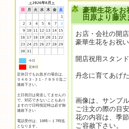
＜
2026年8月
＞
豪華生花をお
日
月
火
水
木
金
土
田原より藤沢
1
2
3
4
5
6
7
8
9
10
11
12
13
14
15
お店・会社の開店
16
17
18
19
20
21
22
豪華生花をお祝
23
24
25
26
27
28
29
30
31
開店祝用スタンド
今日
定休日
丹念に育てあげ
定休日でもお急ぎの場合は、
０４６３-３１-７８９０迄ご
連絡下さい。
土日祝日は発送してませんの
画像は、サンプ
で、対応できないこともあり
ますので日時指定時は必ず御
ご注文の際の目
連絡下さい
花の内容は、季
電話受付は、10時～１7時迄
ご容赦下さい。
となります。