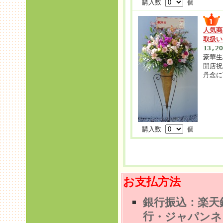
購入数
個
人気商
取扱
13,2
豪華生
開店祝
丹念に
購入数
個
お支払方法
銀行振込：楽天
行
・ジャパンネ