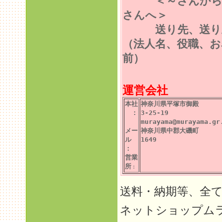
＜～さんから
さんへ＞
送り先、送り
（法人名、役職、お
前）
運営会社
本社
神奈川県平塚市御殿
：
3-25-19
murayama@murayama.gr
メー
神奈川県中郡大磯町
ル
1649
：
営業
所
：
送料・納期等、全
ネットショップム