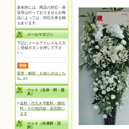
基本的には、商品の対応・発
送等は行っておりませんが商
品によっては、対応出来る物
もあります。
メールマガジン
下記にメールアドレスを入力
し登録ボタンを押して下さ
い。
変更・解除・お知らせはこち
ら >>
ペット（生体・餌・器
具）
送料・代引き手数料・梱包
料・その他詳細：必読願い
ます
ペット（冷凍餌・活
餌）