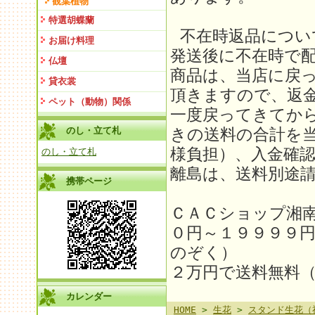
観葉植物
特選胡蝶蘭
不在時返品につい
お届け料理
発送後に不在時で
仏壇
商品は、当店に戻
貸衣裳
頂きますので、返金
ペット（動物）関係
一度戻ってきてか
のし・立て札
きの送料の合計を
様負担）、入金確
のし・立て札
離島は、送料別途請求
携帯ページ
ＣＡＣショップ湘
０円～１９９９９
のぞく）
２万円で送料無料
カレンダー
HOME
>
生花
>
スタンド生花（