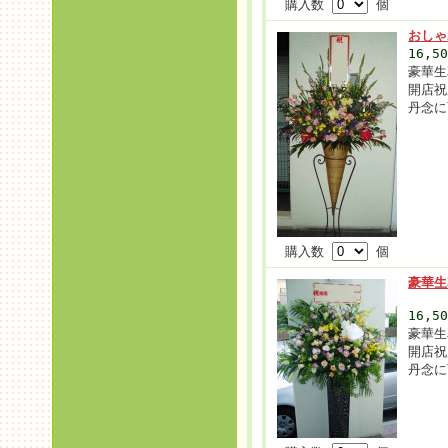
購入数
個
おしゃ
16,5
豪華生
開店祝
丹念に
購入数
個
豪華生
16,5
豪華生
開店祝
丹念に