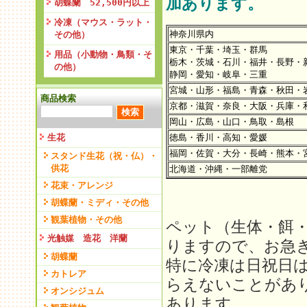
加あります。
胡蝶蘭 52,500円以上
冷凍（マウス・ラット・
神奈川県内
その他）
東京・千葉・埼玉・群馬
用品（小動物・鳥類・そ
栃木・茨城・石川・福井・長野・
の他）
静岡・愛知・岐阜・三重
宮城・山形・福島・青森・秋田・
商品検索
京都・滋賀・奈良・大阪・兵庫・
岡山・広島・山口・鳥取・島根
生花
徳島・香川・高知・愛媛
福岡・佐賀・大分・長崎・熊本・
スタンド生花（祝・仏）・
供花
北海道・沖縄・一部離党
花束・アレンジ
胡蝶蘭・ミディ・その他
観葉植物・その他
ペット（生体・餌
光触媒 造花 洋蘭
りますので、お急
胡蝶蘭
特に冷凍は日祝日
カトレア
らえないことがあ
オンシジュム
あります。