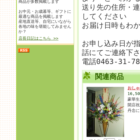
商品が多数掲載します
送り先の住所・
お中元・お歳暮等、ギフトに
してください
最適な商品を掲載します
産地直送等、自宅にいながら
お届け日時もわ
各地の味を堪能してみません
か？
店長日記はこちら >>
お申し込み日が
話にてご連絡下
電話0463-31-7
関連商品
おしゃ
16,5
豪華生
開店祝
丹念に