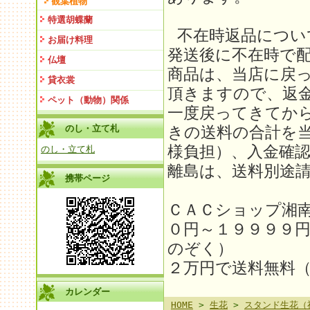
観葉植物
特選胡蝶蘭
不在時返品につい
お届け料理
発送後に不在時で
仏壇
商品は、当店に戻
貸衣裳
頂きますので、返金
ペット（動物）関係
一度戻ってきてか
のし・立て札
きの送料の合計を
様負担）、入金確
のし・立て札
離島は、送料別途請求
携帯ページ
ＣＡＣショップ湘
０円～１９９９９
のぞく）
２万円で送料無料
カレンダー
HOME
>
生花
>
スタンド生花（