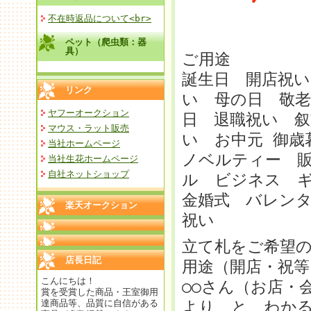
不在時返品について<br>
ペット（爬虫類：器
具）
ご用途
誕生日 開店祝い
リンク
い 母の日 敬老
ヤフーオークション
日 退職祝い 叙
マウス・ラット販売
い お中元 御
当社ホームページ
ノベルティー 
当社生花ホームページ
自社ネットショップ
ル ビジネス 
金婚式 バレンタ
楽天オークション
祝い
立て札をご希望
店長日記
用途（開店・祝等
こんにちは！
○○さん（お店・
賞を受賞した商品・王室御用
達商品等、品質に自信がある
より と わか