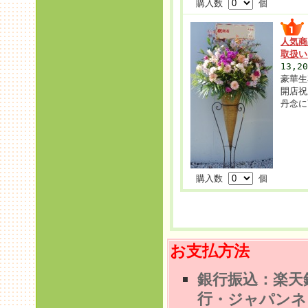
購入数
個
人気商
取扱
13,2
豪華生
開店祝
丹念に
購入数
個
お支払方法
銀行振込：楽天
行
・ジャパンネ