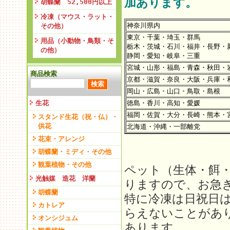
加あります。
胡蝶蘭 52,500円以上
冷凍（マウス・ラット・
神奈川県内
その他）
東京・千葉・埼玉・群馬
用品（小動物・鳥類・そ
栃木・茨城・石川・福井・長野・
の他）
静岡・愛知・岐阜・三重
宮城・山形・福島・青森・秋田・
商品検索
京都・滋賀・奈良・大阪・兵庫・
岡山・広島・山口・鳥取・島根
生花
徳島・香川・高知・愛媛
福岡・佐賀・大分・長崎・熊本・
スタンド生花（祝・仏）・
供花
北海道・沖縄・一部離党
花束・アレンジ
胡蝶蘭・ミディ・その他
観葉植物・その他
ペット（生体・餌
光触媒 造花 洋蘭
りますので、お急
胡蝶蘭
特に冷凍は日祝日
カトレア
らえないことがあ
オンシジュム
あります。