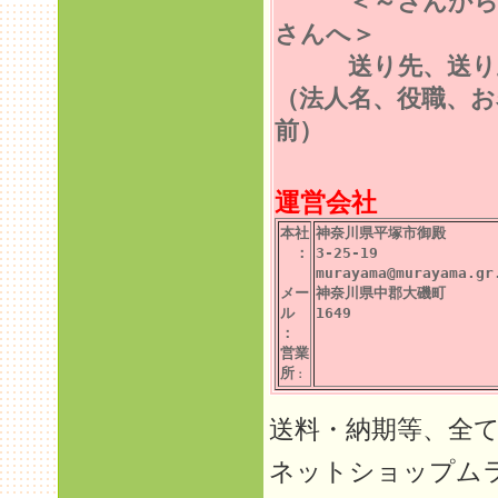
＜～さんから
さんへ＞
送り先、送り
（法人名、役職、お
前）
運営会社
本社
神奈川県平塚市御殿
：
3-25-19
murayama@murayama.gr
メー
神奈川県中郡大磯町
ル
1649
：
営業
所
：
送料・納期等、全
ネットショップム