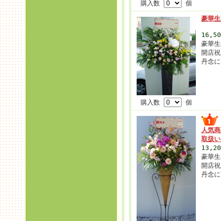
購入数
個
豪華生
16,5
豪華生
開店祝
丹念に
購入数
個
人気商
取扱
13,2
豪華生
開店祝
丹念に