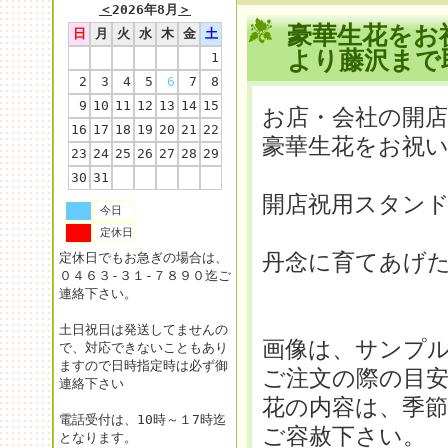
＜
2026年8月
＞
豪華生花をお
日
月
火
水
木
金
土
より藤沢ま
1
2
3
4
5
6
7
8
9
10
11
12
13
14
15
お店・会社の開店
16
17
18
19
20
21
22
豪華生花をお祝
23
24
25
26
27
28
29
30
31
開店祝用スタン
今日
定休日
丹念に育てあげ
定休日でもお急ぎの場合は、
０４６３-３１-７８９０迄ご
連絡下さい。
土日祝日は発送してませんの
画像は、サンプ
で、対応できないこともあり
ますので日時指定時は必ず御
ご注文の際の目
連絡下さい
花の内容は、季
電話受付は、10時～１7時迄
ご容赦下さい。
となります。