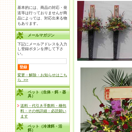
基本的には、商品の対応・発
送等は行っておりませんが商
品によっては、対応出来る物
もあります。
メールマガジン
下記にメールアドレスを入力
し登録ボタンを押して下さ
い。
変更・解除・お知らせはこち
ら >>
ペット（生体・餌・器
具）
送料・代引き手数料・梱包
料・その他詳細：必読願い
ます
ペット（冷凍餌・活
餌）