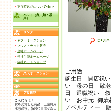
不在時返品について<br>
ペット（爬虫類：器
具）
リンク
ヤフーオークション
拡大表示
マウス・ラット販売
当社ホームページ
当社生花ホームページ
自社ネットショップ
ご用途
楽天オークション
誕生日 開店祝い
い 母の日 敬老
日 退職祝い 叙
店長日記
い お中元 御
こんにちは！
賞を受賞した商品・王室御用
ノベルティー 
達商品等、品質に自信がある