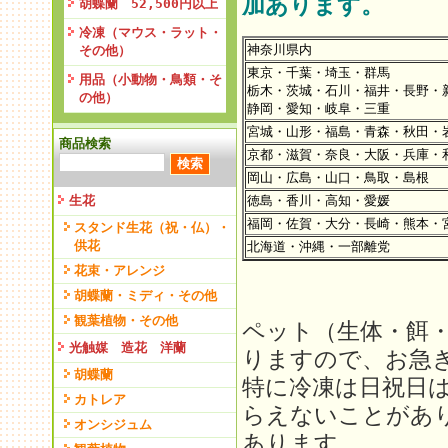
加あります。
胡蝶蘭 52,500円以上
冷凍（マウス・ラット・
神奈川県内
その他）
東京・千葉・埼玉・群馬
用品（小動物・鳥類・そ
栃木・茨城・石川・福井・長野・
の他）
静岡・愛知・岐阜・三重
宮城・山形・福島・青森・秋田・
商品検索
京都・滋賀・奈良・大阪・兵庫・
岡山・広島・山口・鳥取・島根
生花
徳島・香川・高知・愛媛
福岡・佐賀・大分・長崎・熊本・
スタンド生花（祝・仏）・
供花
北海道・沖縄・一部離党
花束・アレンジ
胡蝶蘭・ミディ・その他
観葉植物・その他
ペット（生体・餌
光触媒 造花 洋蘭
りますので、お急
胡蝶蘭
特に冷凍は日祝日
カトレア
らえないことがあ
オンシジュム
あります。