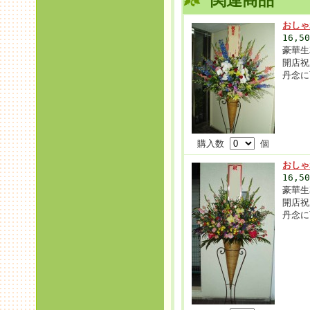
関連商品
おしゃ
16,5
豪華生
開店祝
丹念に
購入数
個
おしゃ
16,5
豪華生
開店祝
丹念に