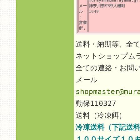
murayama@murayama.gr
メー
神奈川県中郡大磯町
ル
1649
：
営業
所
：
送料・納期等、全
ネットショップム
全ての連絡・お問
メール
shopmaster@mur
動保110327
送料（冷凍餌）
冷凍送料（下記送料
１００サイズ１０