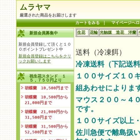
ムラヤマ
厳選された商品をお届けします
カートをみる
｜
マイページへロ
生花
花輪
光触媒 造花 洋蘭
新規会員募集中
新規会員登録して頂くと１０
０ポイントプレゼント中
送料（冷凍餌）
新規会員登録はこちらをクリ
ックお願いします
冷凍送料（下記送料
１００サイズ１０
祝生花スタンド １
５，７５０円より
組あわせによりま
胡蝶蘭 10,500円まで
胡蝶蘭 10,500円から
マウス２００～４
21,000円まで
です。
胡蝶蘭 21,000円から
31,500円まで
１００サイズ以上
胡蝶蘭 31,500円から
佐川急便で離島扱
52,500円まで