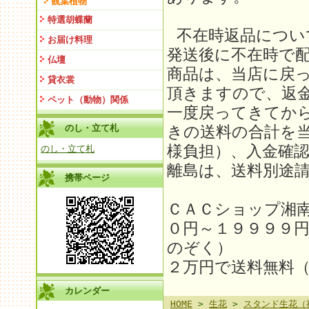
観葉植物
特選胡蝶蘭
不在時返品につい
お届け料理
発送後に不在時で
仏壇
商品は、当店に戻
貸衣裳
頂きますので、返金
ペット（動物）関係
一度戻ってきてか
のし・立て札
きの送料の合計を
様負担）、入金確
のし・立て札
離島は、送料別途請求
携帯ページ
ＣＡＣショップ湘
０円～１９９９９
のぞく）
２万円で送料無料
カレンダー
HOME
>
生花
>
スタンド生花（