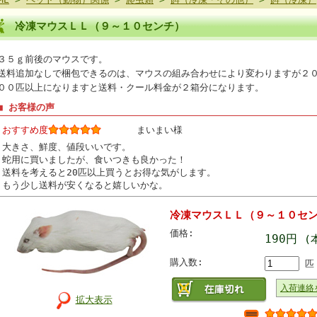
冷凍マウスＬＬ（９～１０センチ）
３５ｇ前後のマウスです。
送料追加なしで梱包できるのは、マウスの組み合わせにより変わりますが２０
００匹以上になりますと送料・クール料金が２箱分になります。
■ お客様の声
おすすめ度
まいまい様
大きさ、鮮度、値段いいです。
蛇用に買いましたが、食いつきも良かった！
送料を考えると20匹以上買うとお得な気がします。
もう少し送料が安くなると嬉しいかな。
冷凍マウスＬＬ（９～１０セ
価格:
190円
(
購入数:
匹
入荷連絡
拡大表示