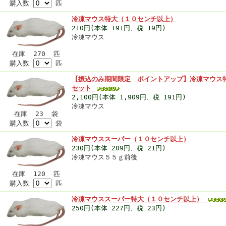
購入数
匹
冷凍マウス特大（１０センチ以上）
210円(本体 191円、税 19円)
冷凍マウス
在庫 270 匹
購入数
匹
【振込のみ期間限定 ポイントアップ】冷凍マウス
セット
2,100円(本体 1,909円、税 191円)
冷凍マウス
在庫 23 袋
購入数
袋
冷凍マウススーパー（１０センチ以上）
230円(本体 209円、税 21円)
冷凍マウス５５ｇ前後
在庫 120 匹
購入数
匹
冷凍マウススーパー特大（１０センチ以上）
250円(本体 227円、税 23円)