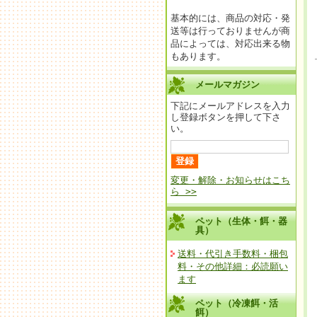
基本的には、商品の対応・発
送等は行っておりませんが商
品によっては、対応出来る物
もあります。
メールマガジン
下記にメールアドレスを入力
し登録ボタンを押して下さ
い。
変更・解除・お知らせはこち
ら >>
ペット（生体・餌・器
具）
送料・代引き手数料・梱包
料・その他詳細：必読願い
ます
ペット（冷凍餌・活
餌）