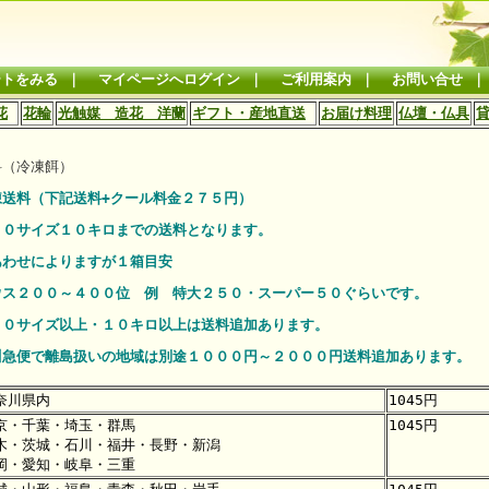
ートをみる
｜
マイページへログイン
｜
ご利用案内
｜
お問い合せ
花
花輪
光触媒 造花 洋蘭
ギフト・産地直送
お届け料理
仏壇・仏具
料（冷凍餌）
凍送料（下記送料+クール料金２７５円）
００サイズ１０キロまでの送料となります。
あわせによりますが１箱目安
ウス２００～４００位 例 特大２５０・スーパー５０ぐらいです。
００サイズ以上・１０キロ以上は送料追加あります。
川急便で離島扱いの地域は別途１０００円～２０００円送料追加あります。
奈川県内
1045円
京・千葉・埼玉・群馬
1045円
木・茨城・石川・福井・長野・新潟
岡・愛知・岐阜・三重