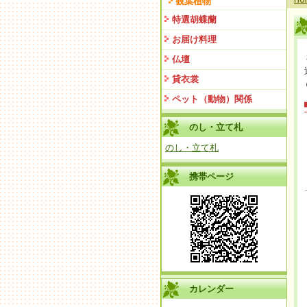
観葉植物
特選胡蝶蘭
お届け料理
仏壇
貸衣裳
ペット（動物）関係
のし・立て札
のし・立て札
携帯ページ
カレンダー