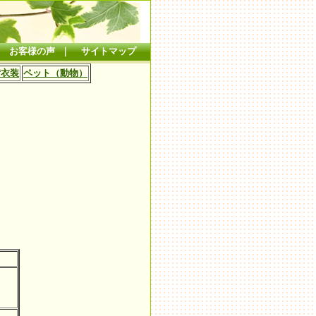
｜
お客様の声
｜
サイトマップ
貸衣装
ペット（動物）