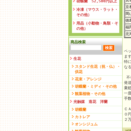
宮
胡蝶蘭 52,500円以上
京
冷凍（マウス・ラット・
岡
その他）
徳
用品（小動物・鳥類・そ
福
の他）
北
商品検索
ペ
ま
生花
特
スタンド生花（祝・仏）・
な
供花
不
花束・アレンジ
発
胡蝶蘭・ミディ・その他
棄
一
観葉植物・その他
手
光触媒 造花 洋蘭
Ｃ
胡蝶蘭
０
カトレア
２
オンシジュム
HO