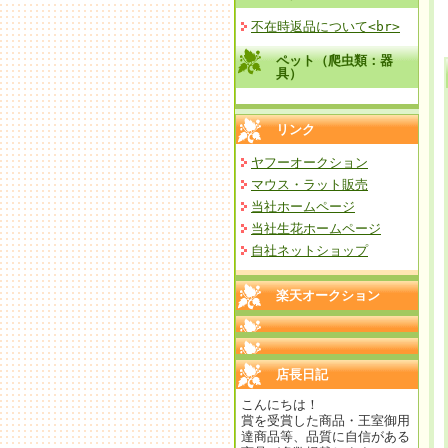
不在時返品について<br>
ペット（爬虫類：器
具）
リンク
ヤフーオークション
マウス・ラット販売
当社ホームページ
当社生花ホームページ
自社ネットショップ
楽天オークション
店長日記
こんにちは！
賞を受賞した商品・王室御用
達商品等、品質に自信がある