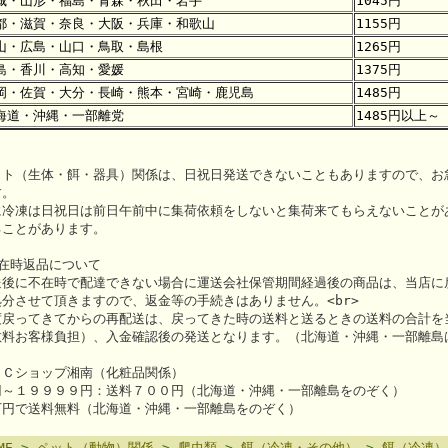
城・山形・福島・青森・秋田・岩手
1045円
都・滋賀・奈良・大阪・兵庫・和歌山
1155円
山・広島・山口・鳥取・島根
1265円
島・香川・高知・愛媛
1375円
岡・佐賀・大分・長崎・熊本・宮崎・鹿児島
1485円
海道・沖縄・一部離党
1485円以上～
ット（生体・餌・器具）関係は、日祝日発送できないこともありますので、お
す。
に冷凍は日祝日は前日午前中に集荷依頼をしないと集荷来てもらえないことが
ることがあります。
在時返品について
送後に不在時で配達できない場合に運送会社保管期間経過後の商品は、当店に
処分させて頂きますので、返金等の手続きはありません。<br>
度戻ってきてからの再配送は、戻ってきた時の送料と送るときの送料の合計を
数料お客様負担）、入金確認後の発送となります。（北海道・沖縄・一部離島は、
ＡＣショップ湘南（化粧品関係）
円～１９９９９円：送料７００円（北海道・沖縄・一部離島をのぞく）
万円で送料無料（北海道・沖縄・一部離島をのぞく）
ME
>
ペット（動物）関係
>
爬虫類
>
餌（冷凍・その他）
>
餌（冷凍）