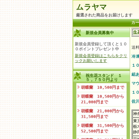
ムラヤマ
厳選された商品をお届けします
カ
生
新規会員募集中
新規会員登録して頂くと１０
送
０ポイントプレゼント中
新規会員登録はこちらをクリ
冷
ックお願いします
１
組
祝生花スタンド １
５，７５０円より
マ
胡蝶蘭 10,500円まで
１
胡蝶蘭 10,500円から
佐
21,000円まで
胡蝶蘭 21,000円から
神
31,500円まで
東
胡蝶蘭 31,500円から
栃
52,500円まで
静