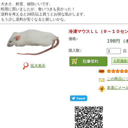
大きさ、鮮度、値段いいです。
蛇用に買いましたが、食いつきも良かった！
送料を考えると20匹以上買うとお得な気がします。
もう少し送料が安くなると嬉しいかな。
冷凍マウスＬＬ（９～１０セ
価格:
190円
(
購入数:
匹
入荷連絡
拡大表示
この商品に
友達にメー