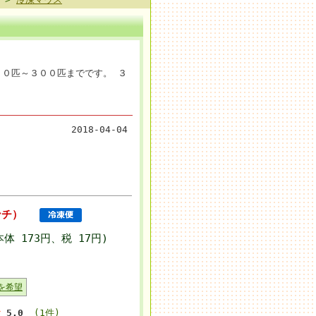
０匹～３００匹までです。 ３
2018-04-04
ンチ）
本体 173円、税 17円)
を希望
5.0
(1件)