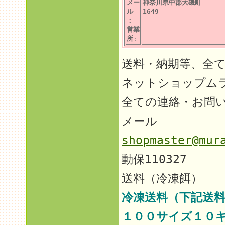
メー
神奈川県中郡大磯町
ル
1649
：
営業
所
：
送料・納期等、全
ネットショップム
全ての連絡・お問
メール
shopmaster@mur
動保110327
送料（冷凍餌）
冷凍送料（下記送料
１００サイズ１０