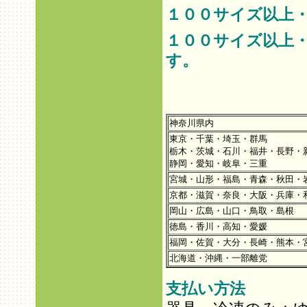
１００サイズ以上
１００サイズ以上
す。
神奈川県内
東京・千葉・埼玉・群馬
栃木・茨城・石川・福井・長野・
静岡・愛知・岐阜・三重
宮城・山形・福島・青森・秋田・
京都・滋賀・奈良・大阪・兵庫・
岡山・広島・山口・鳥取・島根
徳島・香川・高知・愛媛
福岡・佐賀・大分・長崎・熊本・
北海道・沖縄・一部離党
支払い方法