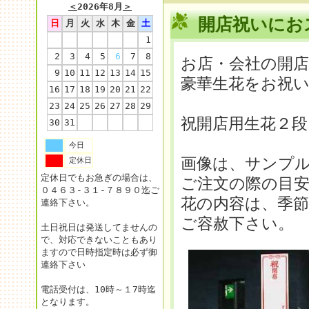
＜
2026年8月
＞
開店祝いにお
日
月
火
水
木
金
土
1
2
3
4
5
6
7
8
お店・会社の開店
9
10
11
12
13
14
15
豪華生花をお祝
16
17
18
19
20
21
22
23
24
25
26
27
28
29
祝開店用生花２
30
31
今日
画像は、サンプ
定休日
定休日でもお急ぎの場合は、
ご注文の際の目
０４６３-３１-７８９０迄ご
花の内容は、季
連絡下さい。
ご容赦下さい。
土日祝日は発送してませんの
で、対応できないこともあり
ますので日時指定時は必ず御
連絡下さい
電話受付は、10時～１7時迄
となります。