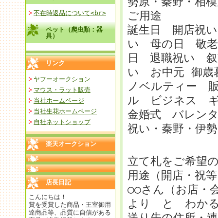
勢原・秦野・相模
不在時返品について<br>
ご用途
誕生日 開店祝い
ペット（爬虫類：器
具）
い 母の日 敬老
日 退職祝い 叙
リンク
い お中元 御
ヤフーオークション
ノベルティー 
マウス・ラット販売
ル ビジネス 
当社ホームページ
当社生花ホームページ
金婚式 バレンタ
自社ネットショップ
祝い・秦野・伊勢
楽天オークション
立て札をご希望
用途（開店・祝等
店長日記
○○さん（お店・
こんにちは！
より と わか
賞を受賞した商品・王室御用
達商品等、品質に自信がある
送り先の住所・