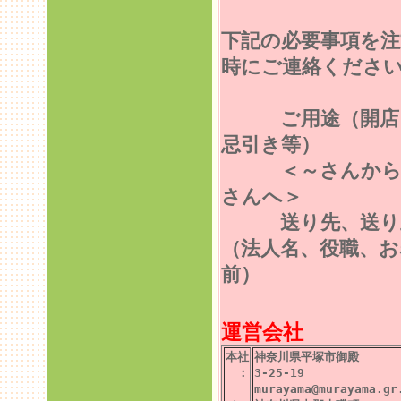
下記の必要事項を注
時にご連絡くださ
ご用途（開店
忌引き等）
＜～さんから
さんへ＞
送り先、送り
（法人名、役職、お
前）
運営会社
本社
神奈川県平塚市御殿
：
3-25-19
murayama@murayama.gr