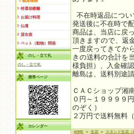
観葉植物
特選胡蝶蘭
不在時返品につい
お届け料理
発送後に不在時で
仏壇
商品は、当店に戻
貸衣裳
頂きますので、返金
ペット（動物）関係
一度戻ってきてか
のし・立て札
きの送料の合計を
様負担）、入金確
のし・立て札
離島は、送料別途請求
携帯ページ
ＣＡＣショップ湘
０円～１９９９９
のぞく）
２万円で送料無料
カレンダー
HOME
>
生花
>
スタンド生花（