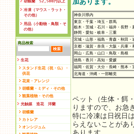
加あります。
胡蝶蘭 52,500円以上
冷凍（マウス・ラット・
神奈川県内
その他）
東京・千葉・埼玉・群馬
用品（小動物・鳥類・そ
栃木・茨城・石川・福井・長野・
の他）
静岡・愛知・岐阜・三重
宮城・山形・福島・青森・秋田・
商品検索
京都・滋賀・奈良・大阪・兵庫・
岡山・広島・山口・鳥取・島根
生花
徳島・香川・高知・愛媛
福岡・佐賀・大分・長崎・熊本・
スタンド生花（祝・仏）・
供花
北海道・沖縄・一部離党
花束・アレンジ
胡蝶蘭・ミディ・その他
観葉植物・その他
ペット（生体・餌
光触媒 造花 洋蘭
りますので、お急
胡蝶蘭
特に冷凍は日祝日
カトレア
らえないことがあ
オンシジュム
あります。