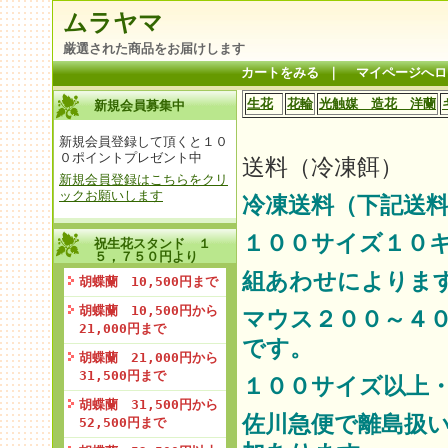
ムラヤマ
厳選された商品をお届けします
カートをみる
｜
マイページへロ
生花
花輪
光触媒 造花 洋蘭
新規会員募集中
新規会員登録して頂くと１０
０ポイントプレゼント中
送料（冷凍餌）
新規会員登録はこちらをクリ
ックお願いします
冷凍送料（下記送料
１００サイズ１０
祝生花スタンド １
５，７５０円より
組あわせによりま
胡蝶蘭 10,500円まで
胡蝶蘭 10,500円から
マウス２００～４
21,000円まで
です。
胡蝶蘭 21,000円から
31,500円まで
１００サイズ以上
胡蝶蘭 31,500円から
佐川急便で離島扱
52,500円まで