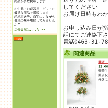
商品が多数掲載します
してください
お中元・お歳暮等、ギフトに
お届け日時もわ
最適な商品を掲載します
産地直送等、自宅にいながら
各地の味を堪能してみません
か？
お申し込み日が
店長日記はこちら >>
話にてご連絡下
電話0463-31-7
関連商品
開店・
22,0
豪華生
開店祝
丹念に