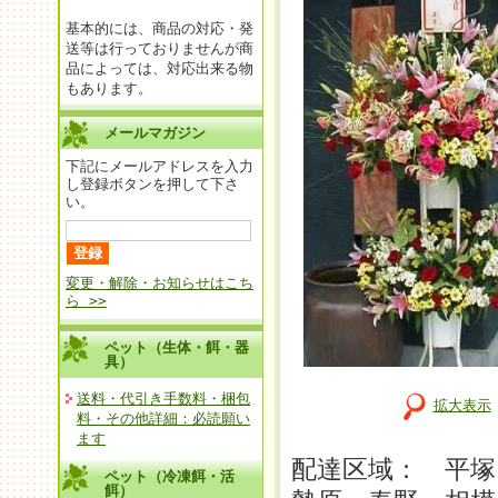
基本的には、商品の対応・発
送等は行っておりませんが商
品によっては、対応出来る物
もあります。
メールマガジン
下記にメールアドレスを入力
し登録ボタンを押して下さ
い。
変更・解除・お知らせはこち
ら >>
ペット（生体・餌・器
具）
送料・代引き手数料・梱包
拡大表示
料・その他詳細：必読願い
ます
配達区域： 平塚
ペット（冷凍餌・活
餌）