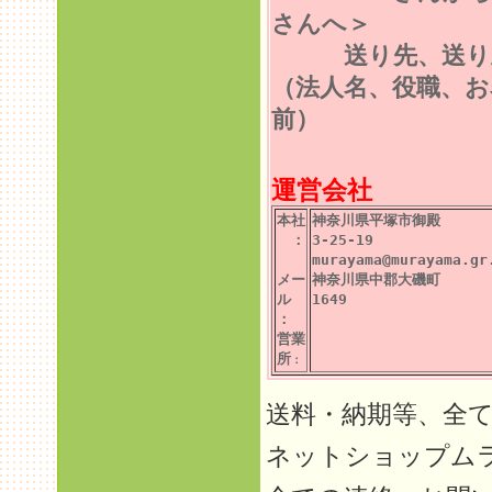
さんへ＞
送り先、送り
（法人名、役職、お
前）
運営会社
本社
神奈川県平塚市御殿
：
3-25-19
murayama@murayama.gr
メー
神奈川県中郡大磯町
ル
1649
：
営業
所
：
送料・納期等、全
ネットショップム