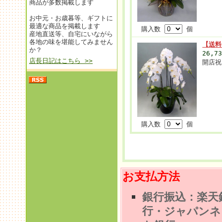
商品が多数掲載します
お中元・お歳暮等、ギフトに
最適な商品を掲載します
購入数
個
産地直送等、自宅にいながら
各地の味を堪能してみません
【送料
か？
26,7
店長日記はこちら >>
開店祝
購入数
個
お支払方法
銀行振込：楽天
行
・ジャパンネ