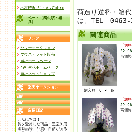
不在時返品について<br>
荷造り送料・箱代
ペット（爬虫類：器
は、TEL 0463
具）
関連商品
リンク
【送料
ヤフーオークション
32,0
マウス・ラット販売
高価格
当社ホームページ
当社生花ホームページ
自社ネットショップ
楽天オークション
購入数
個
【送料
32,0
高価格
店長日記
こんにちは！
賞を受賞した商品・王室御用
達商品等、品質に自信がある