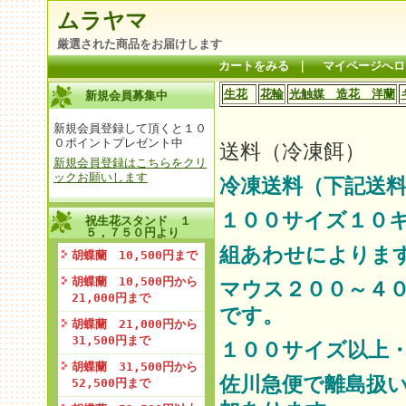
ムラヤマ
厳選された商品をお届けします
カートをみる
｜
マイページへロ
生花
花輪
光触媒 造花 洋蘭
新規会員募集中
新規会員登録して頂くと１０
０ポイントプレゼント中
送料（冷凍餌）
新規会員登録はこちらをクリ
ックお願いします
冷凍送料（下記送料
１００サイズ１０
祝生花スタンド １
５，７５０円より
組あわせによりま
胡蝶蘭 10,500円まで
胡蝶蘭 10,500円から
マウス２００～４
21,000円まで
です。
胡蝶蘭 21,000円から
31,500円まで
１００サイズ以上
胡蝶蘭 31,500円から
佐川急便で離島扱
52,500円まで