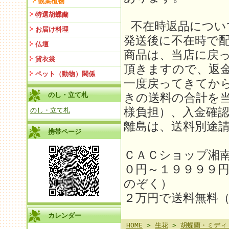
観葉植物
特選胡蝶蘭
不在時返品につい
お届け料理
発送後に不在時で
仏壇
商品は、当店に戻
貸衣裳
頂きますので、返金
ペット（動物）関係
一度戻ってきてか
のし・立て札
きの送料の合計を
様負担）、入金確
のし・立て札
離島は、送料別途請求
携帯ページ
ＣＡＣショップ湘
０円～１９９９９
のぞく）
２万円で送料無料
カレンダー
HOME
>
生花
>
胡蝶蘭・ミディ