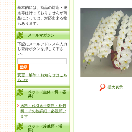
基本的には、商品の対応・発
送等は行っておりませんが商
品によっては、対応出来る物
もあります。
メールマガジン
下記にメールアドレスを入力
し登録ボタンを押して下さ
い。
変更・解除・お知らせはこち
ら >>
拡大表示
ペット（生体・餌・器
具）
送料・代引き手数料・梱包
料・その他詳細：必読願い
ます
ペット（冷凍餌・活
餌）