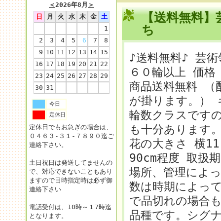
＜
2026年8月
＞
【送料無料】
日
月
火
水
木
金
土
ち
1
2
3
4
5
6
7
8
9
10
11
12
13
14
15
♪送料無料♪ 芸
16
17
18
19
20
21
22
６０輪以上 価格 6
23
24
25
26
27
28
29
商品送料無料 （
30
31
が掛ります。） 
今日
輪数クラスですの
定休日
も十分あります。
定休日でもお急ぎの場合は、
０４６３-３１-７８９０迄ご
花の大きさ 横11
連絡下さい。
90cm程度 取扱
土日祝日は発送してませんの
場所、管理によっ
で、対応できないこともあり
ますので日時指定時は必ず御
数は時期によっ
連絡下さい
で品切れの場合
電話受付は、10時～１7時迄
品種です。シグ
となります。