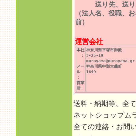
送り先、送り
（法人名、役職、お
前）
運営会社
本社
神奈川県平塚市御殿
：
3-25-19
murayama@murayama.gr
メー
神奈川県中郡大磯町
ル
1649
：
営業
所
：
送料・納期等、全
ネットショップム
全ての連絡・お問