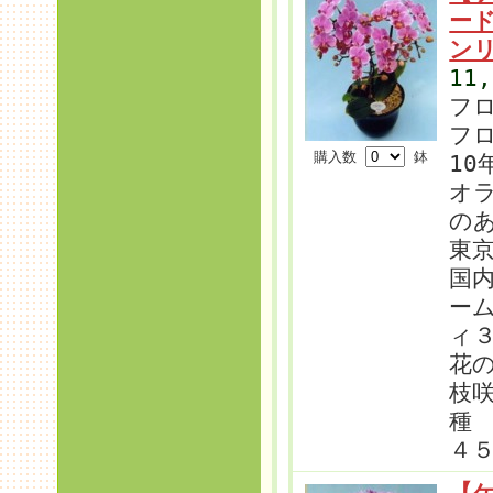
ー
ン
11
フ
フ
購入数
鉢
10
オラ
の
東
国
ー
ィ
花
枝
４
【