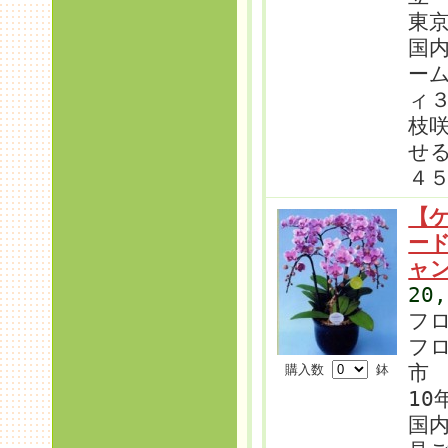
東
国
ー
ィ
枝
せ
４
【
ー
ャ
20
フ
フ
市
購入数
鉢
10
国内