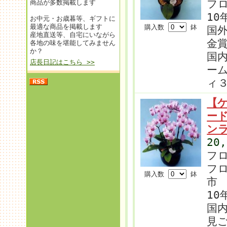
フ
商品が多数掲載します
10
お中元・お歳暮等、ギフトに
最適な商品を掲載します
購入数
鉢
国
産地直送等、自宅にいながら
金
各地の味を堪能してみません
か？
国
店長日記はこちら >>
ー
ィ
【
ー
ン
20
フ
フ
購入数
鉢
市
10
国内
見