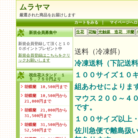
ムラヤマ
厳選された商品をお届けします
カートをみる
｜
マイページへロ
生花
花輪
光触媒 造花 洋蘭
新規会員募集中
新規会員登録して頂くと１０
０ポイントプレゼント中
送料（冷凍餌）
新規会員登録はこちらをクリ
ックお願いします
冷凍送料（下記送料
１００サイズ１０
祝生花スタンド １
５，７５０円より
組あわせによりま
胡蝶蘭 10,500円まで
胡蝶蘭 10,500円から
マウス２００～４
21,000円まで
です。
胡蝶蘭 21,000円から
31,500円まで
１００サイズ以上
胡蝶蘭 31,500円から
佐川急便で離島扱
52,500円まで