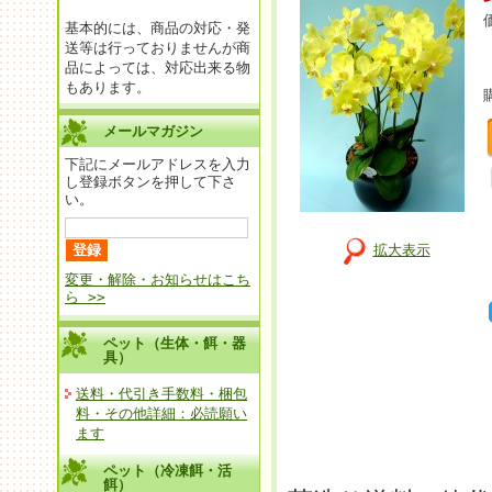
基本的には、商品の対応・発
送等は行っておりませんが商
品によっては、対応出来る物
もあります。
メールマガジン
下記にメールアドレスを入力
し登録ボタンを押して下さ
い。
拡大表示
変更・解除・お知らせはこち
ら >>
ペット（生体・餌・器
具）
送料・代引き手数料・梱包
料・その他詳細：必読願い
ます
ペット（冷凍餌・活
餌）