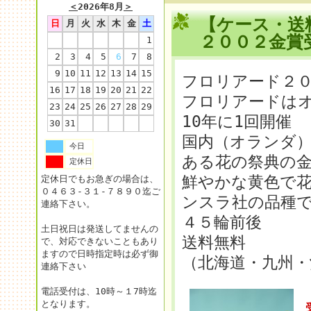
＜
2026年8月
＞
【ケース・送
日
月
火
水
木
金
土
２００２金賞
1
2
3
4
5
6
7
8
9
10
11
12
13
14
15
フロリアード２
16
17
18
19
20
21
22
フロリアードは
23
24
25
26
27
28
29
10年に1回開催
30
31
国内（オランダ）
今日
ある花の祭典の
定休日
鮮やかな黄色で
定休日でもお急ぎの場合は、
０４６３-３１-７８９０迄ご
ンスラ社の品種
連絡下さい。
４５輪前後
土日祝日は発送してませんの
送料無料
で、対応できないこともあり
ますので日時指定時は必ず御
（北海道・九州・
連絡下さい
電話受付は、10時～１7時迄
となります。