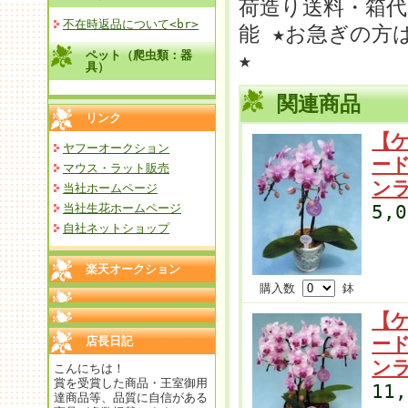
荷造り送料・箱代
不在時返品について<br>
能 ★お急ぎの方は
ペット（爬虫類：器
★
具）
関連商品
リンク
【
ヤフーオークション
ー
マウス・ラット販売
ン
当社ホームページ
5,
当社生花ホームページ
自社ネットショップ
楽天オークション
購入数
鉢
【
ー
店長日記
ン
こんにちは！
賞を受賞した商品・王室御用
11
達商品等、品質に自信がある