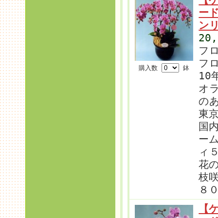
ー
ン
20
フ
フ
購入数
鉢
10
オラ
の
東
国
ー
ィ
花
枝
８
【