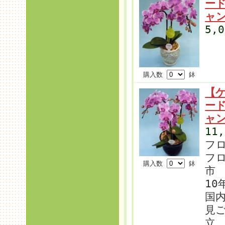
ー
ャ
5,
購入数
鉢
【
ー
ャ
11
フ
フ
購入数
鉢
市
10
国内
見
立