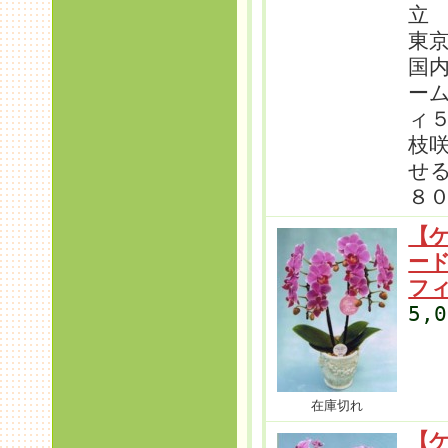
立
東
国
ー
ィ
枝
せ
８
【
ー
フ
5,
在庫切れ
【