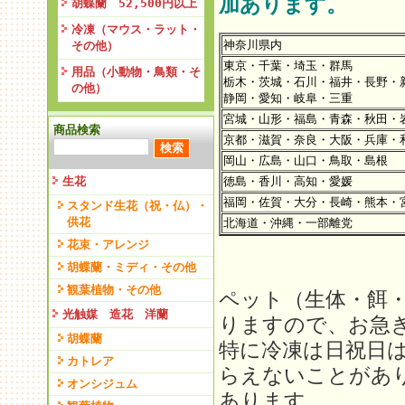
加あります。
胡蝶蘭 52,500円以上
冷凍（マウス・ラット・
神奈川県内
その他）
東京・千葉・埼玉・群馬
用品（小動物・鳥類・そ
栃木・茨城・石川・福井・長野・
の他）
静岡・愛知・岐阜・三重
宮城・山形・福島・青森・秋田・
商品検索
京都・滋賀・奈良・大阪・兵庫・
岡山・広島・山口・鳥取・島根
生花
徳島・香川・高知・愛媛
福岡・佐賀・大分・長崎・熊本・
スタンド生花（祝・仏）・
供花
北海道・沖縄・一部離党
花束・アレンジ
胡蝶蘭・ミディ・その他
観葉植物・その他
ペット（生体・餌
光触媒 造花 洋蘭
りますので、お急
胡蝶蘭
特に冷凍は日祝日
カトレア
らえないことがあ
オンシジュム
あります。