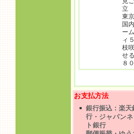
見
立
東
国
ー
ィ
枝
せ
８
お支払方法
銀行振込：楽天
行
・ジャパンネ
ト銀行
郵便振替・ゆう