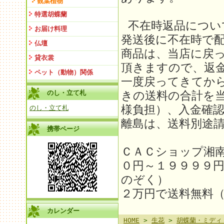
観葉植物
特選胡蝶蘭
不在時返品につい
お届け料理
発送後に不在時で
仏壇
商品は、当店に戻
貸衣裳
頂きますので、返金
ペット（動物）関係
一度戻ってきてか
のし・立て札
きの送料の合計を
様負担）、入金確
のし・立て札
離島は、送料別途請求
携帯ページ
ＣＡＣショップ湘
０円～１９９９９
のぞく）
２万円で送料無料
カレンダー
HOME
>
生花
>
胡蝶蘭・ミディ