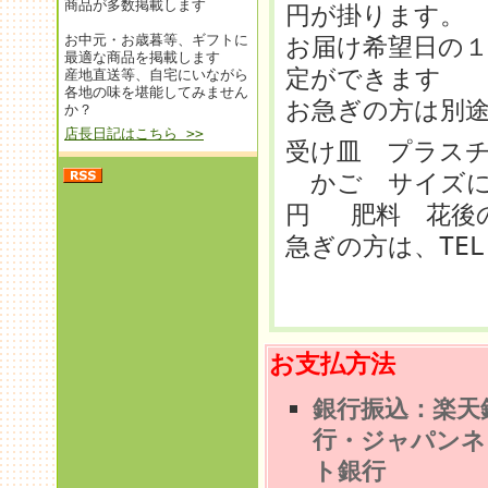
商品が多数掲載します
円が掛ります。
お中元・お歳暮等、ギフトに
お届け希望日の
最適な商品を掲載します
定ができます
産地直送等、自宅にいながら
各地の味を堪能してみません
お急ぎの方は別途御
か？
店長日記はこちら >>
受け皿 プラス
かご サイズに
円 肥料 花後の
急ぎの方は、TEL
お支払方法
銀行振込：楽天
行
・ジャパンネ
ト銀行