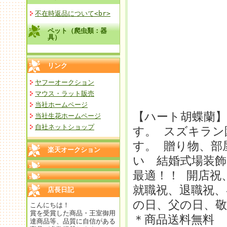
不在時返品について<br>
ペット（爬虫類：器
具）
リンク
ヤフーオークション
マウス・ラット販売
当社ホームページ
【ハート胡蝶蘭】
当社生花ホームページ
自社ネットショップ
す。 スズキラ
す。 贈り物、部
楽天オークション
い 結婚式場装飾
最適！！ 開店祝
就職祝、退職祝、
店長日記
の日、父の日、
こんにちは！
賞を受賞した商品・王室御用
＊商品送料無料 
達商品等、品質に自信がある