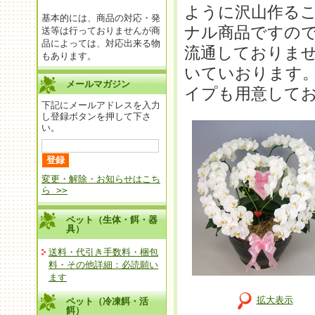
ように沢山作るこ
基本的には、商品の対応・発
ナル商品ですので
送等は行っておりませんが商
品によっては、対応出来る物
流通しておりませ
もあります。
いていおります。
メールマガジン
イプも用意して
下記にメールアドレスを入力
し登録ボタンを押して下さ
い。
変更・解除・お知らせはこち
ら >>
ペット（生体・餌・器
具）
送料・代引き手数料・梱包
料・その他詳細：必読願い
ます
拡大表示
ペット（冷凍餌・活
餌）