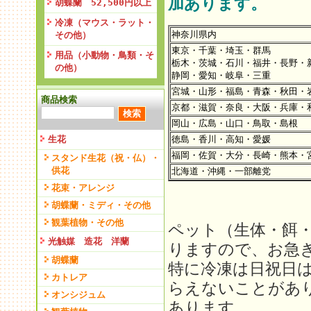
加あります。
胡蝶蘭 52,500円以上
冷凍（マウス・ラット・
神奈川県内
その他）
東京・千葉・埼玉・群馬
用品（小動物・鳥類・そ
栃木・茨城・石川・福井・長野・
の他）
静岡・愛知・岐阜・三重
宮城・山形・福島・青森・秋田・
商品検索
京都・滋賀・奈良・大阪・兵庫・
岡山・広島・山口・鳥取・島根
生花
徳島・香川・高知・愛媛
福岡・佐賀・大分・長崎・熊本・
スタンド生花（祝・仏）・
供花
北海道・沖縄・一部離党
花束・アレンジ
胡蝶蘭・ミディ・その他
観葉植物・その他
ペット（生体・餌
光触媒 造花 洋蘭
りますので、お急
胡蝶蘭
特に冷凍は日祝日
カトレア
らえないことがあ
オンシジュム
あります。