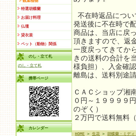
観葉植物
特選胡蝶蘭
不在時返品につい
お届け料理
発送後に不在時で
仏壇
商品は、当店に戻
貸衣裳
頂きますので、返金
ペット（動物）関係
一度戻ってきてか
のし・立て札
きの送料の合計を
様負担）、入金確
のし・立て札
離島は、送料別途請求
携帯ページ
ＣＡＣショップ湘
０円～１９９９９
のぞく）
２万円で送料無料
カレンダー
HOME
>
生花
>
胡蝶蘭・ミディ