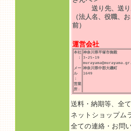
送り先、送り
（法人名、役職、お
前）
運営会社
本社
神奈川県平塚市御殿
：
3-25-19
murayama@murayama.gr
メー
神奈川県中郡大磯町
ル
1649
：
営業
所
：
送料・納期等、全
ネットショップム
全ての連絡・お問