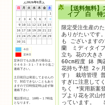
＜
2026年8月
＞
【送料無料】
日
月
火
水
木
金
土
イプ 白 特
1
2
3
4
5
6
7
8
9
10
11
12
13
14
15
限定受注生産のた
16
17
18
19
20
21
22
ありがたいです
23
24
25
26
27
28
29
も ございますの
30
31
蘭 ミディタイプ
今日
立ち 花の大きさ 
定休日
60cm程度 鉢 
定休日でもお急ぎの場合は、
０４６３-３１-７８９０迄ご
花持ち予想 2ヶ
連絡下さい。
す） 栽培管理 
土日祝日は発送してませんの
すぎに注意して
で、対応できないこともあり
ますので日時指定時は必ず御
ちく *実用新案
連絡下さい
プより花を沢山
電話受付は、10時～１7時迄
っています。 
となります。