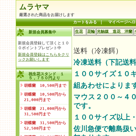
ムラヤマ
厳選された商品をお届けします
カートをみる
｜
マイページへロ
生花
花輪
光触媒 造花 洋蘭
新規会員募集中
新規会員登録して頂くと１０
０ポイントプレゼント中
送料（冷凍餌）
新規会員登録はこちらをクリ
ックお願いします
冷凍送料（下記送料
１００サイズ１０
祝生花スタンド １
５，７５０円より
組あわせによりま
胡蝶蘭 10,500円まで
胡蝶蘭 10,500円から
マウス２００～４
21,000円まで
です。
胡蝶蘭 21,000円から
31,500円まで
１００サイズ以上
胡蝶蘭 31,500円から
佐川急便で離島扱
52,500円まで